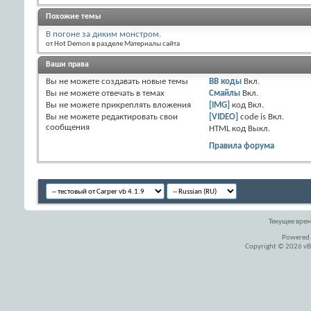
Похожие темы
В погоне за диким монстром.
от Hot Demon в разделе Материалы сайта
Ваши права
Вы
не можете
создавать новые темы
BB коды
Вкл.
Вы
не можете
отвечать в темах
Смайлы
Вкл.
Вы
не можете
прикреплять вложения
[IMG]
код
Вкл.
Вы
не можете
редактировать свои
[VIDEO]
code is
Вкл.
сообщения
HTML код
Выкл.
Правила форума
Текущее вре
Powered
Copyright © 2026 vBul