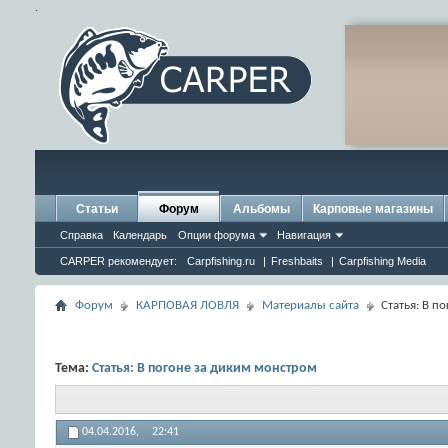
.
Статьи
Форум
Альбомы
Карповые магазины
Справка
Календарь
Опции форума
Навигация
CARPER рекомендует:
Carpfishing.ru
|
Freshbaits
|
Carpfishing Media
Форум
КАРПОВАЯ ЛОВЛЯ
Материалы сайта
Статья: В п
Тема:
Статья: В погоне за диким монстром
04.04.2016,
22:41