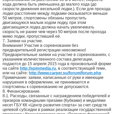
хода должна быть уменьшена до малого хода (до
скорости движения весельной лодки.). Если для прохода
лодки расстояние между лодками оказывается меньше
50 метров, спортсмены обязаны пропустить
двигающуюся малым ходом лодку, при этом
двигающаяся лодка должна начать увеличивать
скорость не ранее чем через 50 метров после прохода
мимо лодки, пропустившей её.
7. Заявки на участие.
Внимание! Участие в соревновании без
предварительной регистрации невозможно!
Предварительные заявки на участие в соревнованиях, с
указанием количественного состава делегации,
подаются до 15 апреля 2015 года в произвольной форме
на сайте
http://spinmedia.ru
, в соответствующей теме,
или на сайте:
http://www.carper.su/forum/forum.php
Примечание: заявки, написанные от руки и имеющие
нарушения в оформлении, не принимаются и
спортсмены к соревнованию не допускаются.
8. Финансирование.
8.1. Расходы, связанные с награждением победителей и
призеров командными призами (Кубками) и медалями
несет ГБУ КК «Центр развития спорта» за счет средств
целевой субсидии в рамках реализации государственной