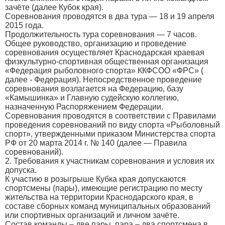
зачёте (далее Кубок края).
Соревнования проводятся в два тура — 18 и 19 апреля
2015 года.
Продолжительность тура соревнования — 7 часов.
Общее руководство, организацию и проведение
соревнования осуществляет Краснодарская краевая
физкультурно-спортивная общественная организация
«Федерация рыболовного спорта» ККФСОО «ФРС» (
далее - Федерация). Непосредственное проведение
соревнования возлагается на Федерацию, базу
«Камышинка» и Главную судейскую коллегию,
назначенную Распоряжением Федерации.
Соревнования проводятся в соответствии с Правилами
проведения соревнований по виду спорта «Рыболовный
спорт», утвержденными приказом Министерства спорта
РФ от 20 марта 2014 г. № 140 (далее — Правила
соревнований).
2. Требования к участникам соревнования и условия их
допуска.
К участию в розыгрыше Кубка края допускаются
спортсмены (пары), имеющие регистрацию по месту
жительства на территории Краснодарского края, в
составе сборных команд муниципальных образований
или спортивных организаций и личном зачёте.
Состав команды – две пары, пара – два спортсмена в