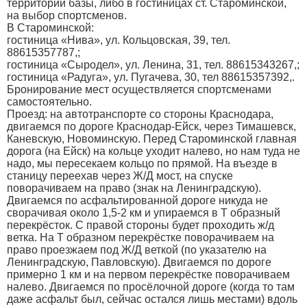
территории базы, либо в гостиницах ст. Староминской,
на выбор спортсменов.
В Староминской:
гостиница «Нива», ул. Кольцовская, 39, тел.
88615357787,;
гостиница «Сыродел», ул. Ленина, 31, тел. 88615343267,;
гостиница «Радуга», ул. Пугачева, 30, тел 88615357392,.
Бронирование мест осуществляется спортсменами
самостоятельно.
Проезд: на автотранспорте со стороны Краснодара,
двигаемся по дороге Краснодар-Ейск, через Тимашевск,
Каневскую, Новоминскую. Перед Староминской главная
дорога (на Ейск) на кольце уходит налево, но нам туда не
надо, мы пересекаем кольцо по прямой. На въезде в
станицу переехав через Ж/Д мост, на спуске
поворачиваем на право (знак на Ленинградскую).
Двигаемся по асфальтированной дороге никуда не
сворачивая около 1,5-2 км и упираемся в Т образный
перекрёсток. С правой стороны будет проходить ж/д
ветка. На Т образном перекрёстке поворачиваем на
право проезжаем под Ж/Д веткой (по указателю на
Ленинградскую, Павловскую). Двигаемся по дороге
примерно 1 км и на первом перекрёстке поворачиваем
налево. Двигаемся по просёлочной дороге (когда то там
даже асфальт был, сейчас остался лишь местами) вдоль