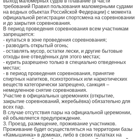
выход маломерных судов в плавание (в части
требований Правил пользования маломерными судами
на водных объектах Российской Федерации) с момента
официальной регистрации спортсмена на соревновании
и до закрытия соревнования.
В период проведения соревнования всем участникам
запрещается:
- купаться в зоне проведения соревнования;
- разводить открытый огонь;
- оставлять мусор, остатки лески, и другие бытовые
отходы вне отведённых для этого местах;
- курить разрешено только в специально отведенных
местах;
- в период проведения соревнования, принятие
спиртных напитков, психотропных или наркотических
веществ категорически запрещено, санкция –
немедленное снятие соревнования.
Участие в официальных церемониях (открытие,
закрытие соревнований, жеребьёвка) обязательно для
всех пар.
В случае отсутствия пары на официальной церемонии,
ей объявляется предупреждение.
3. Проезд, размещение, проживание участников.
Проживание будет осуществляться на территории базы
«Камышинка» в домиках, либо в своих палатках на