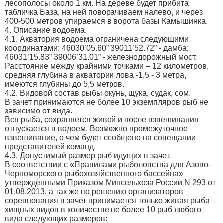
лесополосы около 1 км. На дереве будет прибита
табличка База, на ней поворачиваем налево, и через
400-500 метров упираемся в ворота базы Камышинка.
4. Описание водоема.
4.1. Акватория водоема ограничена следующими
координатами: 46030’05.60” 39011’52.72” - дамба;
46031’15.83” 39006’31.01” - железнодорожный мост.
Расстояние между крайними точками – 12 километров,
средняя глубина в акватории лова -1,5 - 3 метра,
имеются глубины до 5,5 метров.
4.2. Видовой состав рыбы окунь, щука, судак, сом.
В зачет принимаются не более 10 экземпляров рыб не
зависимо от вида.
Вся рыба, сохраняется живой и после взвешивания
отпускается в водоем. Возможно промежуточное
взвешивание, о чем будет сообщено на совещании
представителей команд.
4.3. Допустимый размер рыб идущих в зачет.
В соответствии с «Правилами рыболовства для Азово-
Черноморского рыбохозяйственного бассейна»
утверждёнными Приказом Минсельхоза России N 293 от
01.08.2013, а так же по решению организаторов
соревнования в зачет принимается только живая рыба
хищных видов в количестве не более 10 рыб любого
вида следующих размеров: