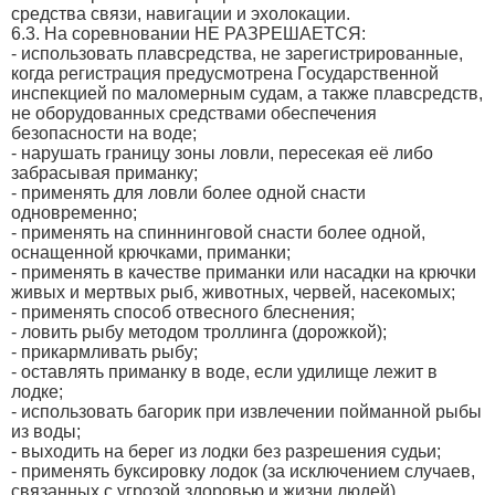
средства связи, навигации и эхолокации.
6.3. На соревновании НЕ РАЗРЕШАЕТСЯ:
- использовать плавсредства, не зарегистрированные,
когда регистрация предусмотрена Государственной
инспекцией по маломерным судам, а также плавсредств,
не оборудованных средствами обеспечения
безопасности на воде;
- нарушать границу зоны ловли, пересекая её либо
забрасывая приманку;
- применять для ловли более одной снасти
одновременно;
- применять на спиннинговой снасти более одной,
оснащенной крючками, приманки;
- применять в качестве приманки или насадки на крючки
живых и мертвых рыб, животных, червей, насекомых;
- применять способ отвесного блеснения;
- ловить рыбу методом троллинга (дорожкой);
- прикармливать рыбу;
- оставлять приманку в воде, если удилище лежит в
лодке;
- использовать багорик при извлечении пойманной рыбы
из воды;
- выходить на берег из лодки без разрешения судьи;
- применять буксировку лодок (за исключением случаев,
связанных с угрозой здоровью и жизни людей).