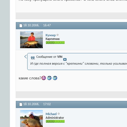
18.10.2006,
16:47
Кумир
Карпятник
Сообщение от
VIN
И где полная версия с "крепкими" словами, только усили
какие слова?
18.10.2006,
17:02
Michael
Administrator