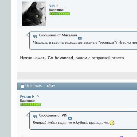
VIN
Карпятник
Сообщение от
Михалыч
Мишель, а где ты находишь веселые "рожицы"? Извини пока
Нужно нажать
Go Advanced
, рядом с отправкой ответа
18.10.2006,
18:49
Руслан Н.
Карпятник
Сообщение от
VIN
Второй кубок надо на р.Кубань проводить