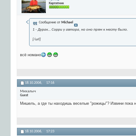
Карпятник
Сообщение от
Michael
1 - Дурак... Сорри у автора, но оно прям к месту было.
[/url]
всё номано
18.10.2006,
17:16
Михалыч
Guest
Мишель, а где ты находишь веселые "рожицы"? Извини пока не
18.10.2006,
17:23