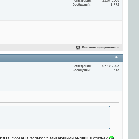
Регистрация
22.09.2006
Сообщений
9,792
Ответить с цитированием
#6
Регистрация
02.10.2006
Сообщений
716
репкими" словами, только усиливающими эмоции в статье?