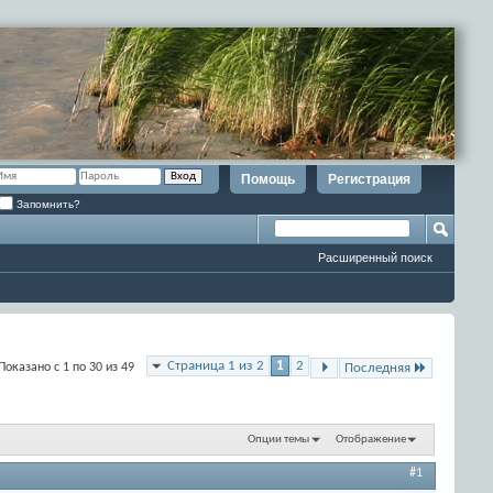
Помощь
Регистрация
Запомнить?
Расширенный поиск
Страница 1 из 2
1
2
Показано с 1 по 30 из 49
Последняя
Опции темы
Отображение
#1