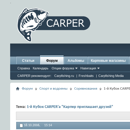
.
Статьи
Форум
Альбомы
Карповые магазины
Справка
Календарь
Опции форума
Навигация
CARPER рекомендует:
Carpfishing.ru
|
Freshbaits
|
Carpfishing Media
Форум
Спорт и водоемы
Соревнования
1-й Кубок CARPE
Тема:
1-й Кубок CARPER'а "Карпер приглашает друзей"
18.10.2006,
15:14