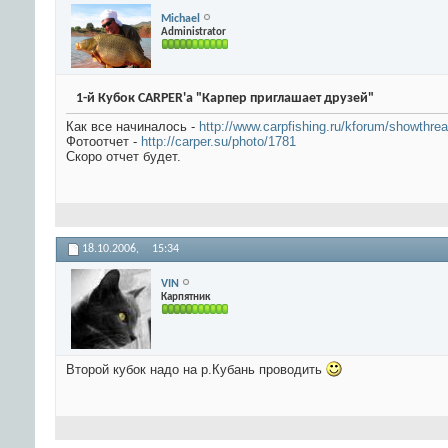
Michael
Administrator
1-й Кубок CARPER'а "Карпер приглашает друзей"
Как все начиналось -
http://www.carpfishing.ru/kforum/showthre
Фотоотчет -
http://carper.su/photo/1781
Скоро отчет будет.
18.10.2006,
15:34
VIN
Карпятник
Второй кубок надо на р.Кубань проводить