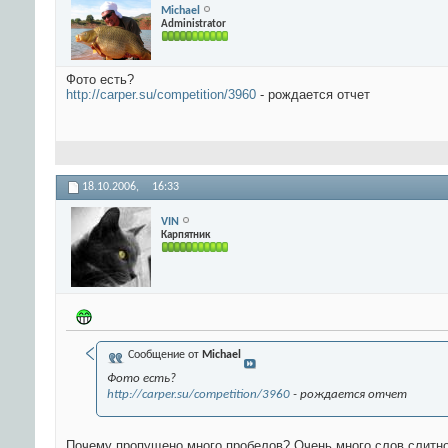
Michael
Administrator
Фото есть?
http://carper.su/competition/3960
- рождается отчет
18.10.2006,
16:33
VIN
Карпятник
Сообщение от
Michael
Фото есть?
http://carper.su/competition/3960
- рождается отчет
Почему пропущено много пробелов? Очень много слов слитно,