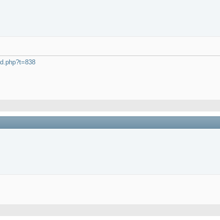
ad.php?t=838