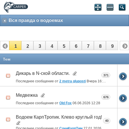
Вся правда о водоемах
1
2
3
4
5
6
7
8
9
Тем
Дикарь в N-ской области.
371
Последнее сообщение от
2 metra gluposti
Вчера
16:42
Медвежка
676
Последнее сообщение от
Old Fox
06.06.2026
12:28
Водоем КарпТропик. Клево круглый год!
40
Последнее сообщение от
СочиКарпТим
27.01.2026
14:49