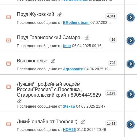
Пруд Жуковский
4,341
Последнее сообщение от
BRothers team
07.07.2025
11:02
Пруд Гавриловский Самара.
16
Последнее сообщение от
fmer
06.04.2025
09:16
Высокополье
702
Последнее сообщение от
Agronomist
04.04.2025
19:30
Лучший трофейный водоём
России"Разлив" с.Просянка ,
1,199
Ставропольский край т 89054449829
Последнее сообщение от
ЖекаБ
04.03.2025
21:47
Дикий онлайн от Трофея :)
1,463
Последнее сообщение от
HOM26
01.10.2024
20:49