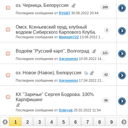
оз. Черница, Белоруссия
209
Последнее сообщение от
RVG87
30.06.2022
20:44
Омск. Ксеньевский пруд, клубный
2
водоем Сибирского Карпового Клуба.
Последнее сообщение от
Magnum722
13.06.2022
16:15
Водоём "Русский карп", Волгоград
121
Последнее сообщение от
Agronomist
10.05.2022
14:31
оз. Новое (Навое), Белоруссия
42
Последнее сообщение от
Agronomist
17.04.2022
21:52
КХ "Заречье" Сергея Бодрова. 100%
Карпфишинг
96
Последнее сообщение от
Dobryak
25.02.2022
11:54
1
2
3
4
5
6
7
8
9