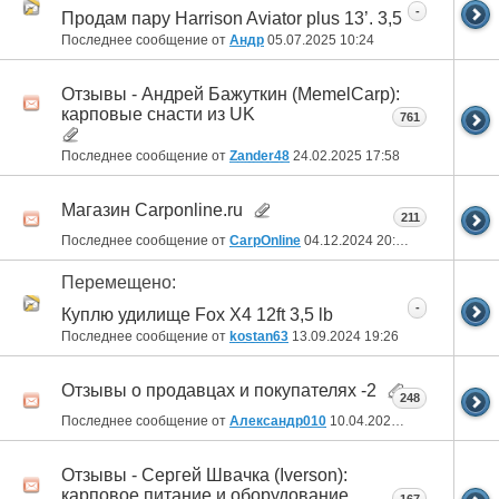
-
Продам пару Harrison Aviator plus 13’. 3,5
Последнее сообщение от
Андр
05.07.2025
10:24
Отзывы - Aндрей Бажуткин (MemelCarp):
карповые снасти из UK
761
Последнее сообщение от
Zander48
24.02.2025
17:58
Магазин Carponline.ru
211
Последнее сообщение от
CarpOnline
04.12.2024
20:42
Перемещено:
-
Куплю удилище Fox X4 12ft 3,5 lb
Последнее сообщение от
kostan63
13.09.2024
19:26
Отзывы о продавцах и покупателях -2
248
Последнее сообщение от
Александр010
10.04.2024
15:13
Отзывы - Сергей Швачка (Iverson):
карповое питание и оборудование
167