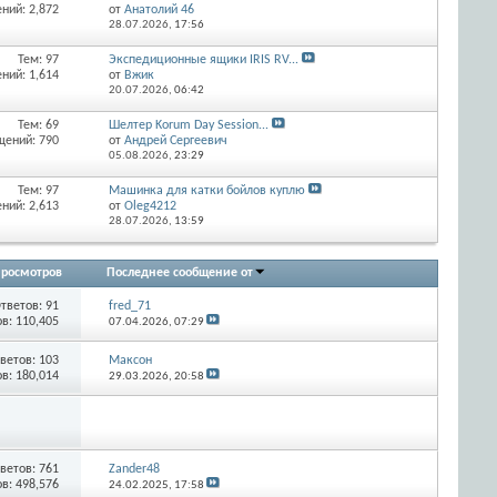
ний: 2,872
от
Анатолий 46
28.07.2026,
17:56
Тем: 97
Экспедиционные ящики IRIS RV...
ний: 1,614
от
Вжик
20.07.2026,
06:42
Тем: 69
Шелтер Korum Day Session...
щений: 790
от
Андрей Сергеевич
05.08.2026,
23:29
Тем: 97
Машинка для катки бойлов куплю
ний: 2,613
от
Oleg4212
28.07.2026,
13:59
росмотров
Последнее сообщение от
тветов:
91
fred_71
в: 110,405
07.04.2026,
07:29
ветов:
103
Максон
в: 180,014
29.03.2026,
20:58
ветов:
761
Zander48
в: 498,576
24.02.2025,
17:58