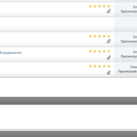
От
Просмотро
От
Просмотро
От
 оборудование
Просмотро
Отв
Просмотров: