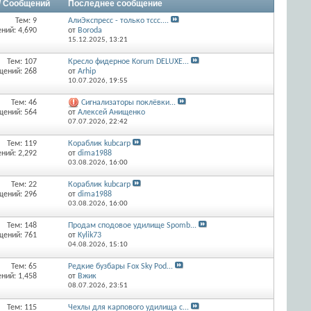
/ Сообщений
Последнее сообщение
Тем: 9
АлиЭкспресс - только тссс....
ний: 4,690
от
Boroda
15.12.2025,
13:21
Тем: 107
Крecлo фидерное Korum DELUXE...
щений: 268
от
Arhip
10.07.2026,
19:55
Тем: 46
Сигнализаторы поклёвки...
щений: 564
от
Алексей Анищенко
07.07.2026,
22:42
Тем: 119
Кораблик kubcarp
ний: 2,292
от
dima1988
03.08.2026,
16:00
Тем: 22
Кораблик kubcarp
щений: 296
от
dima1988
03.08.2026,
16:00
Тем: 148
Продам сподовое удилище Spomb...
щений: 761
от
Kylik73
04.08.2026,
15:10
Тем: 65
Редкие бузбары Fox Sky Pod...
ний: 1,458
от
Вжик
08.07.2026,
23:51
Тем: 115
Чехлы для карпового удилища с...