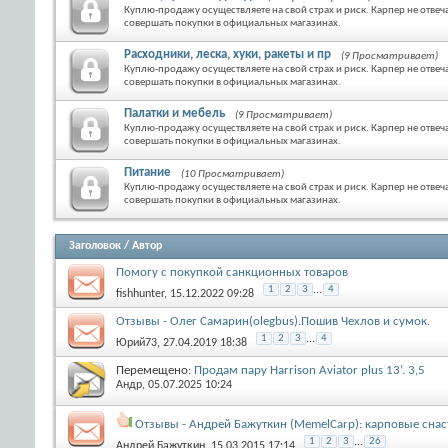
Куплю-продажу осуществляете на свой страх и риск. Карпер не отвеч
совершать покупки в официальных магазинах.
Расходники, леска, хуки, ракеты и пр
(9 Просматривает)
Куплю-продажу осуществляете на свой страх и риск. Карпер не отвеч
совершать покупки в официальных магазинах.
Палатки и мебель
(9 Просматривает)
Куплю-продажу осуществляете на свой страх и риск. Карпер не отвеч
совершать покупки в официальных магазинах.
Питание
(10 Просматривает)
Куплю-продажу осуществляете на свой страх и риск. Карпер не отвеч
совершать покупки в официальных магазинах.
Заголовок
/
Автор
Помогу с покупкой санкционных товаров
1
2
3
...
4
fishhunter
, 15.12.2022 09:28
Отзывы - Олег Самарин(olegbus).Пошив Чехлов и сумок.
1
2
3
...
4
Юрий73
, 27.04.2019 18:38
Перемещено:
Продам пару Harrison Aviator plus 13’. 3,5
Андр
, 05.07.2025 10:24
Отзывы - Aндрей Бажуткин (MemelCarp): карповые снас
1
2
3
...
26
Aндрей Бажуткин
, 15.03.2015 17:14