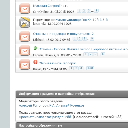
Магазин Carponline.ru
1
2
3
...
8
CarpOnline
, 31.08.2018 10:25
Перемещено:
Куплю удилище Fox X4 12ft 3,5 lb
kostan63
, 13.09.2024 19:26
Отзывы о продавцах и покупателях -2
1
2
3
...
9
Michael
, 16.02.2017 09:56
Отзывы - Сергей Швачка (Iverson): карповое питание и
1
2
3
...
6
Сергей Швачка
, 05.03.2017 22:30
"Черная книга Карпера"
1
2
3
...
130
Вжик
, 19.12.2014 01:06
Информация о разделе и настройки отображения
Модераторы этого раздела
Алексей Рапопорт
,
KIA
,
Алексей Кочетков
Пользователи, просматривающие этот раздел
Просматривают этот раздел: 288
. (Пользователей: 0, гостей: 288)
Настройка отображения тем