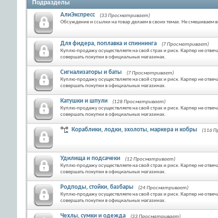
Подразделы
АлиЭкспресс
(33 Просматривает)
Обсуждение и ссылки на товар делаем в своих темах. Не смешиваем вс
Для фидера, поплавка и спиннинга
(7 Просматривает)
Куплю-продажу осуществляете на свой страх и риск. Карпер не отвеч
совершать покупки в официальных магазинах.
Сигнализаторы и баты
(7 Просматривает)
Куплю-продажу осуществляете на свой страх и риск. Карпер не отвеч
совершать покупки в официальных магазинах.
Катушки и шпули
(128 Просматривает)
Куплю-продажу осуществляете на свой страх и риск. Карпер не отвеч
совершать покупки в официальных магазинах.
Кораблики, лодки, эхолоты, маркера и кобры
(116 
Удилища и подсачеки
(12 Просматривает)
Куплю-продажу осуществляете на свой страх и риск. Карпер не отвеч
совершать покупки в официальных магазинах.
Родподы, стойки, базбары
(24 Просматривает)
Куплю-продажу осуществляете на свой страх и риск. Карпер не отвеч
совершать покупки в официальных магазинах.
Чехлы, сумки и одежда
(33 Просматривает)