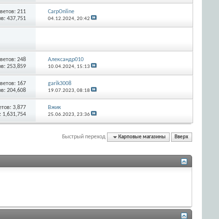
ветов:
211
CarpOnline
в: 437,751
04.12.2024,
20:42
ветов:
248
Александр010
в: 253,859
10.04.2024,
15:13
ветов:
167
garik3008
в: 204,608
19.07.2023,
08:18
етов:
3,877
Вжик
 1,631,754
25.06.2023,
23:36
Быстрый переход
Карповые магазины
Вверх