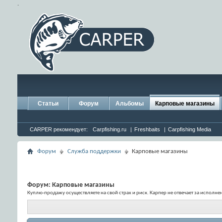
.
Статьи
Форум
Альбомы
Карповые магазины
CARPER рекомендует:
Carpfishing.ru
|
Freshbaits
|
Carpfishing Media
Форум
Служба поддержки
Карповые магазины
Форум:
Карповые магазины
Куплю-продажу осуществляете на свой страх и риск. Карпер не отвечает за исполн