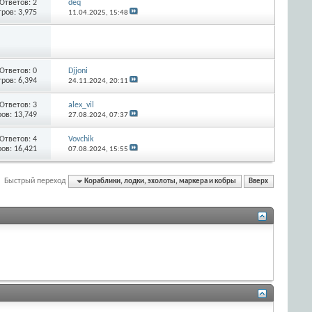
Ответов:
2
deq
ров: 3,975
11.04.2025,
15:48
Ответов:
0
Djjoni
ров: 6,394
24.11.2024,
20:11
Ответов:
3
alex_vil
ов: 13,749
27.08.2024,
07:37
Ответов:
4
Vovchik
ов: 16,421
07.08.2024,
15:55
Быстрый переход
Кораблики, лодки, эхолоты, маркера и кобры
Вверх