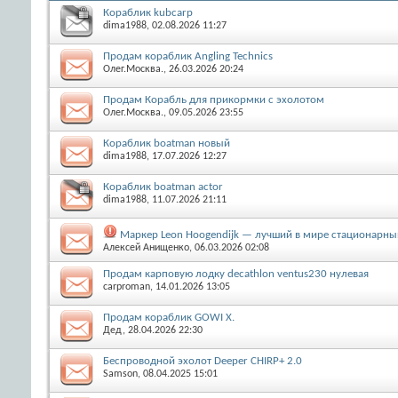
Кораблик kubcarp
dima1988
, 02.08.2026 11:27
Продам кораблик Angling Technics
Олег.Москва.
, 26.03.2026 20:24
Продам Корабль для прикормки с эхолотом
Олег.Москва.
, 09.05.2026 23:55
Кораблик boatman новый
dima1988
, 17.07.2026 12:27
Кораблик boatman actor
dima1988
, 11.07.2026 21:11
Маркер Leon Hoogendijk — лучший в мире стационарны
Алексей Анищенко
, 06.03.2026 02:08
Продам карповую лодку decathlon ventus230 нулевая
carproman
, 14.01.2026 13:05
Продам кораблик GOWI X.
Дед
, 28.04.2026 22:30
Беспроводной эхолот Deeper CHIRP+ 2.0
Samson
, 08.04.2025 15:01