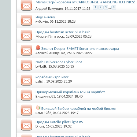
MemelCarp/ корабли от CARPLOUNGE и ANGLING TECHNICS!
1
2
3
...
8
Aндрей Бажуткин
, 14.11.2017 11:25
Ищу антену
кубанёв
, 06.11.2025 18:28
Продам boatman actor plus basic
Михаил Пятигорск
, 18.09.2025 05:28
Эхолот Deeper SMART Sonar prо и аксессуары
Алексей Анищенко
, 26.09.2025 20:27
Nash Deliverance Cyber Shot
LyNatIk
, 15.08.2025 10:35
кораблик карп квес
palich
, 19.09.2025 23:29
Прикормочный кораблик Мини Карпбот
Владимир81
, 19.04.2024 18:40
Большой Выбор кораблей на любой бютжет
илья 1982
, 04.04.2025 15:17
Продам Kotello pilot Light RS
Djjoni
, 16.05.2025 19:32