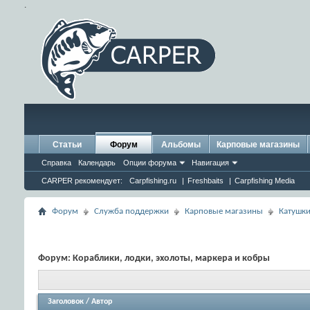
.
Статьи
Форум
Альбомы
Карповые магазины
Справка
Календарь
Опции форума
Навигация
CARPER рекомендует:
Carpfishing.ru
|
Freshbaits
|
Carpfishing Media
Форум
Служба поддержки
Карповые магазины
Катушки
Форум:
Кораблики, лодки, эхолоты, маркера и кобры
Заголовок
/
Автор