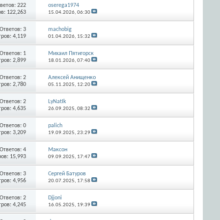
ветов:
222
oserega1974
в: 122,263
15.04.2026,
06:30
Ответов:
3
machobig
ров: 4,119
01.04.2026,
15:32
Ответов:
1
Михаил Пятигорск
ров: 2,899
18.01.2026,
07:40
Ответов:
2
Алексей Анищенко
ров: 2,780
05.11.2025,
12:20
Ответов:
2
LyNatIk
ров: 4,635
26.09.2025,
08:32
Ответов:
0
palich
ров: 3,209
19.09.2025,
23:29
Ответов:
4
Максон
ов: 15,993
09.09.2025,
17:47
Ответов:
3
Сергей Батуров
ров: 4,956
20.07.2025,
17:58
Ответов:
2
Djjoni
ров: 4,245
16.05.2025,
19:39