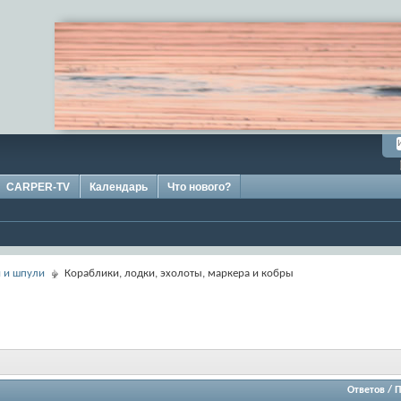
CARPER-TV
Календарь
Что нового?
 и шпули
Кораблики, лодки, эхолоты, маркера и кобры
Ответов
/
П