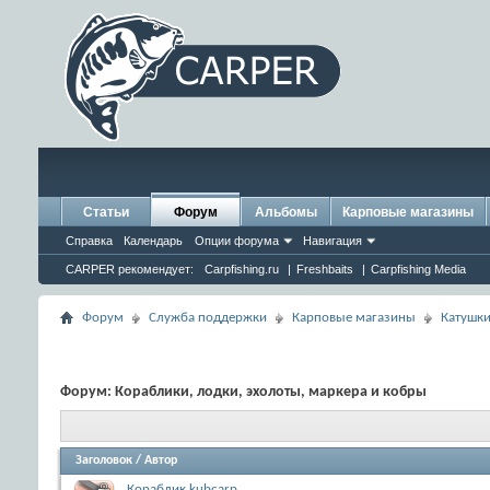
Статьи
Форум
Альбомы
Карповые магазины
Справка
Календарь
Опции форума
Навигация
CARPER рекомендует:
Carpfishing.ru
|
Freshbaits
|
Carpfishing Media
Форум
Служба поддержки
Карповые магазины
Катушки
Форум:
Кораблики, лодки, эхолоты, маркера и кобры
Заголовок
/
Автор
Кораблик kubcarp