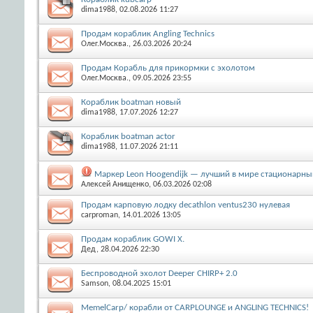
dima1988
, 02.08.2026 11:27
Продам кораблик Angling Technics
Олег.Москва.
, 26.03.2026 20:24
Продам Корабль для прикормки с эхолотом
Олег.Москва.
, 09.05.2026 23:55
Кораблик boatman новый
dima1988
, 17.07.2026 12:27
Кораблик boatman actor
dima1988
, 11.07.2026 21:11
Маркер Leon Hoogendijk — лучший в мире стационарны
Алексей Анищенко
, 06.03.2026 02:08
Продам карповую лодку decathlon ventus230 нулевая
carproman
, 14.01.2026 13:05
Продам кораблик GOWI X.
Дед
, 28.04.2026 22:30
Беспроводной эхолот Deeper CHIRP+ 2.0
Samson
, 08.04.2025 15:01
MemelCarp/ корабли от CARPLOUNGE и ANGLING TECHNICS!