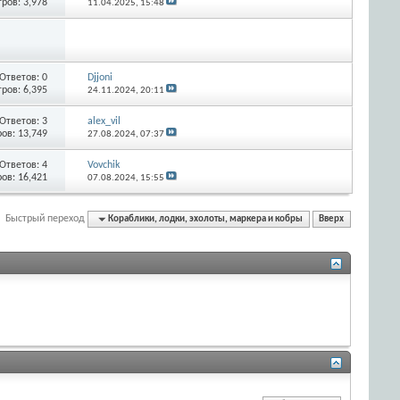
ров: 3,978
11.04.2025,
15:48
Ответов:
0
Djjoni
ров: 6,395
24.11.2024,
20:11
Ответов:
3
alex_vil
ов: 13,749
27.08.2024,
07:37
Ответов:
4
Vovchik
ов: 16,421
07.08.2024,
15:55
Быстрый переход
Кораблики, лодки, эхолоты, маркера и кобры
Вверх