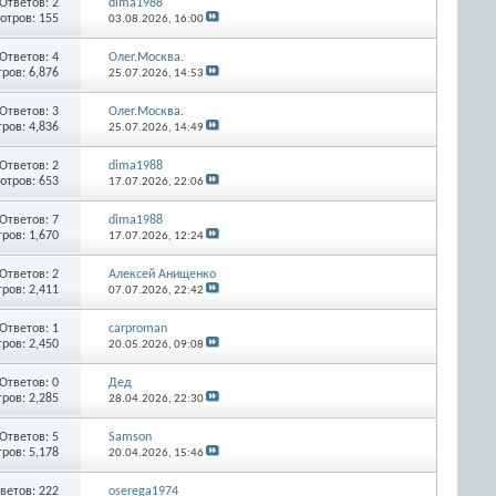
Ответов:
2
dima1988
отров: 155
03.08.2026,
16:00
Ответов:
4
Олег.Москва.
ров: 6,876
25.07.2026,
14:53
Ответов:
3
Олег.Москва.
ров: 4,836
25.07.2026,
14:49
Ответов:
2
dima1988
отров: 653
17.07.2026,
22:06
Ответов:
7
dima1988
ров: 1,670
17.07.2026,
12:24
Ответов:
2
Алексей Анищенко
ров: 2,411
07.07.2026,
22:42
Ответов:
1
carproman
ров: 2,450
20.05.2026,
09:08
Ответов:
0
Дед
ров: 2,285
28.04.2026,
22:30
Ответов:
5
Samson
ров: 5,178
20.04.2026,
15:46
ветов:
222
oserega1974