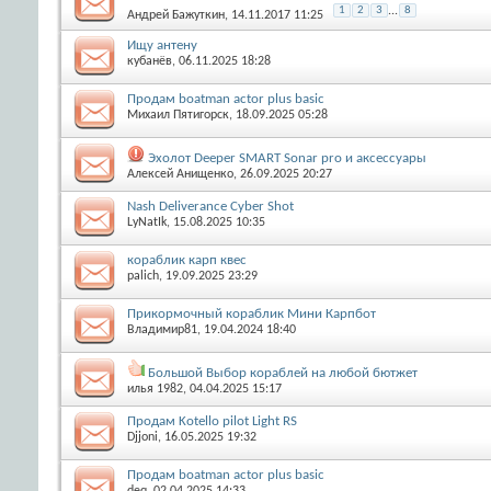
1
2
3
...
8
Aндрей Бажуткин
, 14.11.2017 11:25
Ищу антену
кубанёв
, 06.11.2025 18:28
Продам boatman actor plus basic
Михаил Пятигорск
, 18.09.2025 05:28
Эхолот Deeper SMART Sonar prо и аксессуары
Алексей Анищенко
, 26.09.2025 20:27
Nash Deliverance Cyber Shot
LyNatIk
, 15.08.2025 10:35
кораблик карп квес
palich
, 19.09.2025 23:29
Прикормочный кораблик Мини Карпбот
Владимир81
, 19.04.2024 18:40
Большой Выбор кораблей на любой бютжет
илья 1982
, 04.04.2025 15:17
Продам Kotello pilot Light RS
Djjoni
, 16.05.2025 19:32
Продам boatman actor plus basic
deq
, 02.04.2025 14:33