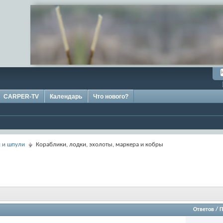
CARPER-TV
Календарь
Что нового?
 и шпули
Кораблики, лодки, эхолоты, маркера и кобры
Ответов
/
П