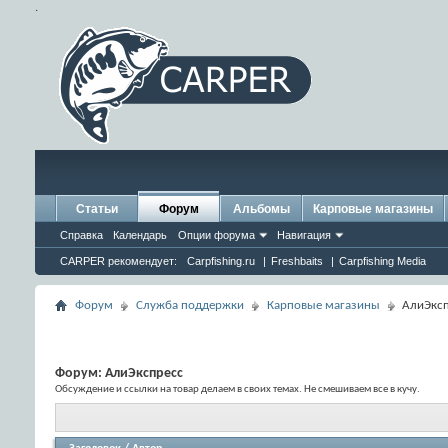
.
Статьи
Форум
Альбомы
Карповые магазины
Справка
Календарь
Опции форума
Навигация
CARPER рекомендует:
Carpfishing.ru
|
Freshbaits
|
Carpfishing Media
Форум
Служба поддержки
Карповые магазины
АлиЭкс
Форум:
АлиЭкспресс
Обсуждение и ссылки на товар делаем в своих темах. Не смешиваем все в кучу.