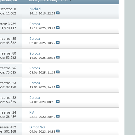
росмотров
Последнее сообщение от
Ответов:
0
Michael
ов: 11,602
14.11.2019,
22:29
етов:
3,939
Boroda
 1,970,117
15.12.2025,
13:21
тветов:
35
Boroda
ов: 45,832
02.09.2025,
10:22
тветов:
80
Boroda
ов: 53,282
14.07.2025,
20:16
тветов:
96
Boroda
ов: 75,615
03.06.2025,
11:19
тветов:
23
Boroda
ов: 32,190
19.05.2025,
16:21
тветов:
52
Boroda
ов: 53,675
24.09.2024,
08:13
тветов:
24
KIA
ов: 36,439
22.11.2023,
20:45
ветов:
432
Dimon763
в: 501,168
04.06.2023,
14:55