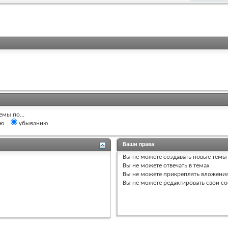
емы по...
ию
убыванию
Ваши права
Вы
не можете
создавать новые темы
Вы
не можете
отвечать в темах
Вы
не можете
прикреплять вложени
Вы
не можете
редактировать свои с