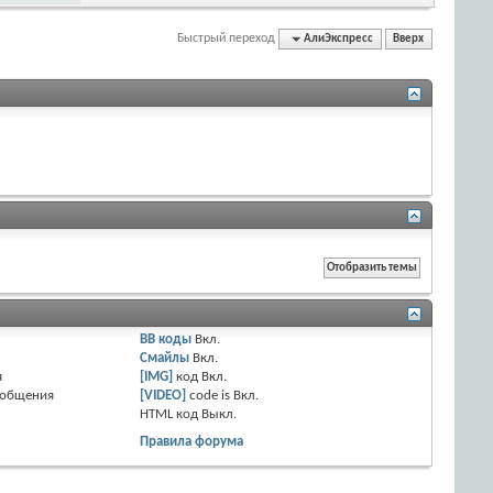
Быстрый переход
АлиЭкспресс
Вверх
BB коды
Вкл.
Смайлы
Вкл.
я
[IMG]
код
Вкл.
ообщения
[VIDEO]
code is
Вкл.
HTML код
Выкл.
Правила форума