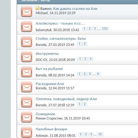
Заголовок
/
Автор
Важно:
Как давать ссылки на Али
Michael
, 14.11.2019 22:29
АлиЭкспресс - только тссс....
1
2
3
...
132
balamytuk
, 30.03.2016 13:42
Стойки, сигнализаторы, баты
1
2
Boroda
, 27.03.2019 23:49
Инструменты
1
2
3
DOC-03
, 23.03.2018 20:09
Быт на рыбалке
1
2
3
...
4
Boroda
, 08.02.2019 14:24
Расходники-Али
Boroda
, 12.04.2019 15:57
Плетенка, поводковый, ледкор-Али
1
2
Boroda
, 27.07.2018 12:39
Освещение
Роман Старостин
, 16.11.2019 10:45
Налобные фонари
1
2
3
...
15
Avtovan
, 11.08.2015 08:01