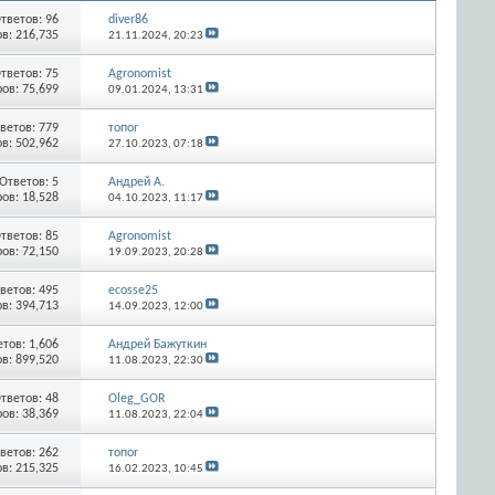
тветов:
96
diver86
в: 216,735
21.11.2024,
20:23
тветов:
75
Agronomist
ов: 75,699
09.01.2024,
13:31
ветов:
779
топоr
в: 502,962
27.10.2023,
07:18
Ответов:
5
Андрей А.
ов: 18,528
04.10.2023,
11:17
тветов:
85
Agronomist
ов: 72,150
19.09.2023,
20:28
ветов:
495
ecosse25
в: 394,713
14.09.2023,
12:00
етов:
1,606
Aндрей Бажуткин
в: 899,520
11.08.2023,
22:30
тветов:
48
Oleg_GOR
ов: 38,369
11.08.2023,
22:04
ветов:
262
топоr
в: 215,325
16.02.2023,
10:45