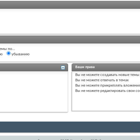
емы по...
ию
убыванию
Ваши права
Вы
не можете
создавать новые темы
Вы
не можете
отвечать в темах
Вы
не можете
прикреплять вложени
Вы
не можете
редактировать свои с