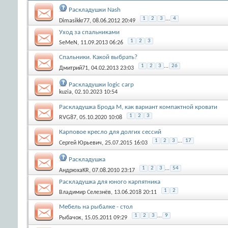
Раскладушки Nash
1
2
3
...
4
Dimasikkr77
, 08.06.2012 20:49
Уход за спальниками
1
2
3
SeMeN
, 11.09.2013 06:26
Спальники. Какой выбрать?
1
2
3
...
26
Дмитрий71
, 04.02.2013 23:03
Раскладушки logic carp
kuzia
, 02.10.2023 10:54
Раскладушка Брода М, как вариант компактной кровати
1
2
3
RVG87
, 05.10.2020 10:08
Карповое кресло для долгих сессий
1
2
3
...
17
Сергей Юрьевич
, 25.07.2015 16:03
Раскладушка
1
2
3
...
54
АндрюхaKR
, 07.08.2010 23:17
Раскладушка для юного карпятника
1
2
Владимир Селезнёв
, 13.06.2018 20:11
Мебель на рыбалке - стол
1
2
3
...
9
Рыбачок
, 15.05.2011 09:29