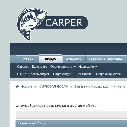
.
Статьи
Форум
Альбомы
Карповые магазины
Справка
Календарь
Опции форума
Навигация
CARPER рекомендует:
Carpfishing.ru
|
Freshbaits
|
Carpfishing Media
Форум
КАРПОВАЯ ЛОВЛЯ
Быт и экипировка карпятника
Форум:
Раскладушки, стулья и другая мебель
Заголовок
/
Автор