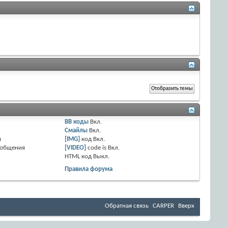
BB коды
Вкл.
Смайлы
Вкл.
я
[IMG]
код
Вкл.
ообщения
[VIDEO]
code is
Вкл.
HTML код
Выкл.
Правила форума
Обратная связь
CARPER
Вверх