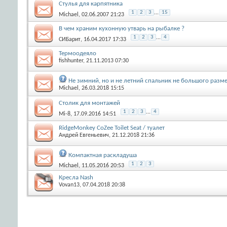
Стулья для карпятника
1
2
3
...
15
Michael
, 02.06.2007 21:23
В чем храним кухонную утварь на рыбалке ?
1
2
3
...
4
СИБарит
, 16.04.2017 17:33
Термоодеяло
fishhunter
, 21.11.2013 07:30
Не зимний, но и не летний спальник не большого разм
Michael
, 26.03.2018 15:15
Столик для монтажей
1
2
3
...
4
Mi-8
, 17.09.2016 14:51
RidgeMonkey CoZee Toilet Seat / туалет
Андрей Евгеньевич
, 21.12.2018 21:36
Компактная раскладуша
1
2
3
Michael
, 11.05.2016 20:53
Кресла Nash
Vovan13
, 07.04.2018 20:38