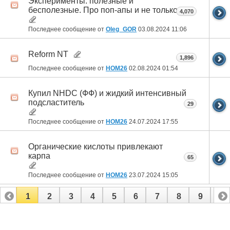
Эксперименты: полезные и
бесполезные. Про поп-апы и не только...
4,070
Последнее сообщение от
Oleg_GOR
03.08.2024
11:06
Reform NT
1,896
Последнее сообщение от
HOM26
02.08.2024
01:54
Купил NHDC (ФФ) и жидкий интенсивный
подсластитель
29
Последнее сообщение от
HOM26
24.07.2024
17:55
Органические кислоты привлекают
карпа
65
Последнее сообщение от
HOM26
23.07.2024
15:05
1
2
3
4
5
6
7
8
9
10
11
12
13
14
15
16