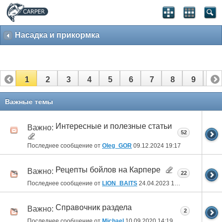
Насадка и прикормка
1
2
3
4
5
6
7
8
9
10
11
12
13
14
15
16
Важные темы
Интересные и полезные статьи
Важно:
52
Последнее сообщение от
Oleg_GOR
09.12.2024
19:17
Рецепты бойлов на Карпере
Важно:
22
Последнее сообщение от
LION_BAITS
24.04.2023
14:06
Справочник раздела
Важно:
2
Последнее сообщение от
Michael
10.09.2020
14:19