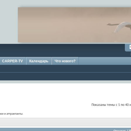
CARPER-TV
Календарь
Что нового?
Показаны темы с 1 по 40 и
и и аттрактанты.