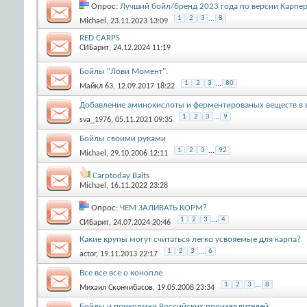
Опрос:
Лучший бойл/бренд 2023 года по версии Карпер
1
2
3
...
8
Michael
, 23.11.2023 13:09
RED CARPS
СИБарит
, 24.12.2024 11:19
Бойлы "Лови Момент".
1
2
3
...
80
Майкл 63
, 12.09.2017 18:22
Добавление аминокислоты и ферментированых веществ в 
1
2
3
...
9
sva_1976
, 05.11.2021 09:35
Бойлы своими руками
1
2
3
...
92
Michael
, 29.10.2006 12:11
Carptoday Baits
Michael
, 16.11.2022 23:28
Опрос:
ЧЕМ ЗАЛИВАТЬ КОРМ?
1
2
3
...
4
СИБарит
, 24.07.2024 20:46
Какие крупы могут считаться легко усвояемые для карпа?
1
2
3
...
6
actor
, 19.11.2013 22:17
Все все все о конопле
1
2
3
...
8
Михаил Скончибасов
, 19.05.2008 23:34
Бойлы и прикормки Российских производителей.