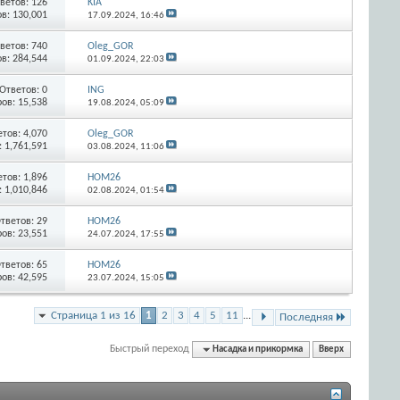
ветов:
126
KIA
в: 130,001
17.09.2024,
16:46
ветов:
740
Oleg_GOR
в: 284,544
01.09.2024,
22:03
Ответов:
0
ING
ов: 15,538
19.08.2024,
05:09
етов:
4,070
Oleg_GOR
 1,761,591
03.08.2024,
11:06
етов:
1,896
HOM26
 1,010,846
02.08.2024,
01:54
тветов:
29
HOM26
ов: 23,551
24.07.2024,
17:55
тветов:
65
HOM26
ов: 42,595
23.07.2024,
15:05
Страница 1 из 16
1
2
3
4
5
11
...
Последняя
Быстрый переход
Насадка и прикормка
Вверх