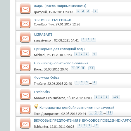
Жиры (масла, жирные кислоты).
1
2
3
...
5
Григорий
, 15.02.2011 23:13
ЗЕРНОВЫЕ СМЕСИ K&K
СочиКарпТим
, 29.01.2017 12:26
ULTRABAITS
1
2
3
sanyaiverson
, 02.08.2021 14:41
Прикормка для холодной воды
1
2
3
...
4
Michael
, 25.11.2010 13:23
Fun Fishing - опыт использования
1
2
3
...
14
Вжик
, 30.03.2016 20:40
Формула Клёва
1
2
3
...
4
TheCarp
, 22.08.2016 22:40
FreshBaits
1
2
3
...
103
Михаил Скончибасов
, 18.12.2012 13:00
Консерванты для бойлов.кто чем пользуется?
1
2
3
...
13
Тоха Дмитриевич
, 02.06.2015 20:44
ВКУСОВЫЕ ПРЕДПОЧТЕНИЯ И ВКУСОВОЕ ПОВЕДЕНИЕ КАРП
1
2
3
...
7
fishhunter
, 12.01.2011 06:25