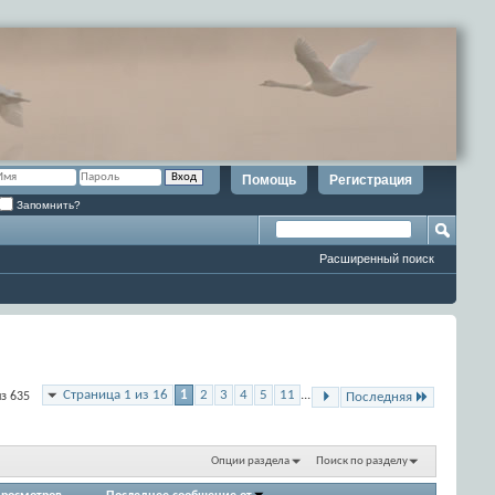
Помощь
Регистрация
Запомнить?
Расширенный поиск
Страница 1 из 16
1
2
3
4
5
11
...
з 635
Последняя
Опции раздела
Поиск по разделу