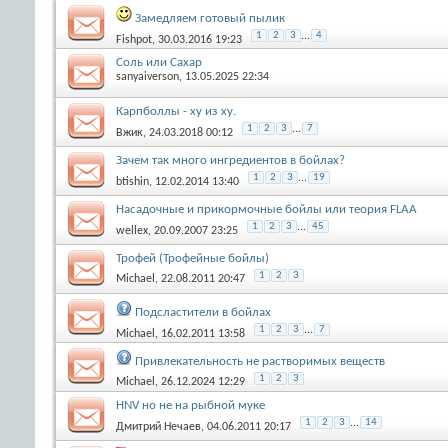
Замедляем готовый пылик
1
2
3
...
4
Fishpot
, 30.03.2016 19:23
Соль или Сахар
sanyaiverson
, 13.05.2025 22:34
Карпболлы - ху из ху.
1
2
3
...
7
Вжик
, 24.03.2018 00:12
Зачем так много ингредиентов в бойлах?
1
2
3
...
19
btishin
, 12.02.2014 13:40
Насадочные и прикормочные бойлы или теория FLAA
1
2
3
...
45
wellex
, 20.09.2007 23:25
Трофей (Трофейные бойлы)
1
2
3
Michael
, 22.08.2011 20:47
Подсластители в бойлах
1
2
3
...
7
Michael
, 16.02.2011 13:58
Привлекательность не растворимых веществ
1
2
3
Michael
, 26.12.2024 12:29
HNV но не на рыбной муке
1
2
3
...
14
Дмитрий Нечаев
, 04.06.2011 20:17