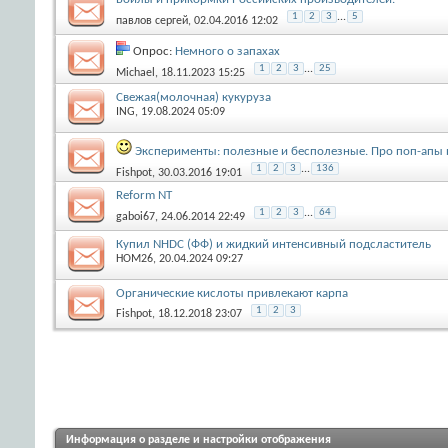
1
2
3
...
5
павлов сергей
, 02.04.2016 12:02
Опрос:
Немного о запахах
1
2
3
...
25
Michael
, 18.11.2023 15:25
Свежая(молочная) кукуруза
ING
, 19.08.2024 05:09
Эксперименты: полезные и бесполезные. Про поп-апы и 
1
2
3
...
136
Fishpot
, 30.03.2016 19:01
Reform NT
1
2
3
...
64
gaboi67
, 24.06.2014 22:49
Купил NHDC (ФФ) и жидкий интенсивный подсластитель
HOM26
, 20.04.2024 09:27
Органические кислоты привлекают карпа
1
2
3
Fishpot
, 18.12.2018 23:07
Информация о разделе и настройки отображения