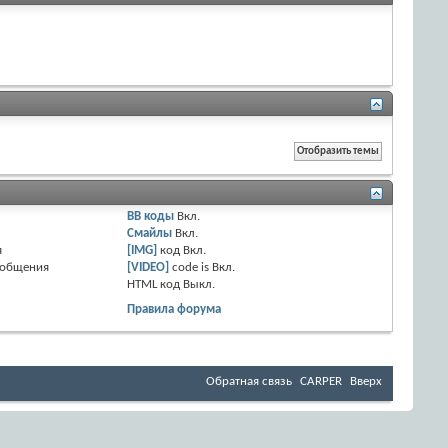
BB коды
Вкл.
Смайлы
Вкл.
я
[IMG]
код
Вкл.
ообщения
[VIDEO]
code is
Вкл.
HTML код
Выкл.
Правила форума
Обратная связь
CARPER
Вверх