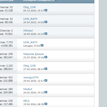
росмотров
Последнее сообщение от
тветов:
52
Oleg_GOR
ов: 55,538
09.12.2024,
19:17
тветов:
22
LION_BAITS
ов: 68,436
24.04.2023,
14:06
Ответов:
2
Michael
ов: 70,825
10.09.2020,
14:19
етов:
7,793
LION_BAITS
 4,036,381
Сегодня,
14:02
ветов:
296
Морозов Данила
в: 182,647
21.07.2026,
19:46
етов:
2,120
Oleg_GOR
в: 388,819
27.06.2026,
08:24
ветов:
421
oserega1974
в: 255,888
29.05.2026,
12:57
ветов:
260
Madest
в: 209,084
26.05.2026,
19:12
ветов:
256
HELG
в: 117,486
19.04.2026,
08:30