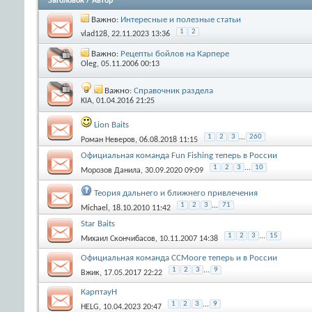
Заголовок
/
Автор
Важно:
Интересные и полезные статьи
1
2
vlad128
, 22.11.2023 13:36
Важно:
Рецепты бойлов на Карпере
Oleg
, 05.11.2006 00:13
Важно:
Справочник раздела
KIA
, 01.04.2016 21:25
Lion Baits
1
2
3
...
260
Роман Неверов
, 06.08.2018 11:15
Официальная команда Fun Fishing теперь в России
1
2
3
...
10
Морозов Данила
, 30.09.2020 09:09
Теория дальнего и ближнего привлечения
1
2
3
...
71
Michael
, 18.10.2010 11:42
Star Baits
1
2
3
...
15
Михаил Скончибасов
, 10.11.2007 14:38
Официальная команда CCMoore теперь и в России
1
2
3
...
9
Вжик
, 17.05.2017 22:22
КарптауН
1
2
3
...
9
HELG
, 10.04.2023 20:47