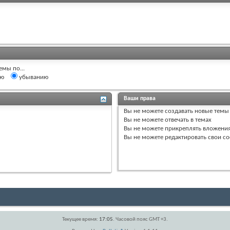
емы по...
ию
убыванию
Ваши права
Вы
не можете
создавать новые темы
Вы
не можете
отвечать в темах
Вы
не можете
прикреплять вложени
Вы
не можете
редактировать свои с
Текущее время:
17:05
. Часовой пояс GMT +3.