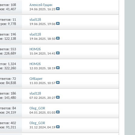
ветов:
108
Алексей Гущин
ов: 41,407
24.06.2025,
16:23
тветов:
11
vlad128
ров: 9,778
19.06.2025,
19:06
ветов:
196
vlad128
в: 122,138
19.06.2025,
18:50
ветов:
553
HOM26
в: 226,689
15.04.2025,
14:41
етов:
1,324
HOM26
в: 322,260
12.03.2025,
18:19
тветов:
72
СИБарит
ов: 84,838
11.03.2025,
10:57
ветов:
186
vlad128
в: 141,480
07.02.2025,
20:27
тветов:
84
Oleg_GOR
ов: 24,159
04.01.2025,
01:03
ветов:
402
Oleg_GOR
ов: 91,311
31.12.2024,
04:19