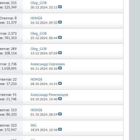
ветов:
215
Oleg_GOR
в: 125,349
30.12.2024,
21:11
Ответов:
8
HOM26
ов: 11,379
26.12.2024,
09:32
етов:
2,373
Oleg_GOR
в: 761,353
25.12.2024,
00:44
ветов:
269
Oleg_GOR
в: 108,114
13.12.2024,
07:09
етов:
2,736
Александр Сергеевич
 1,018,095
05.11.2024,
00:26
тветов:
22
HOM26
ов: 17,210
28.10.2024,
14:21
тветов:
91
Александр Ремезенцев
ов: 51,746
03.10.2024,
14:40
ветов:
153
HOM26
ов: 86,333
01.10.2024,
08:59
ветов:
223
ING
в: 172,947
18.09.2024,
12:46