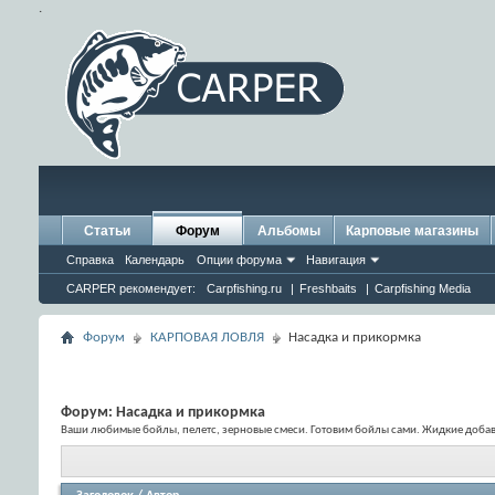
.
Статьи
Форум
Альбомы
Карповые магазины
Справка
Календарь
Опции форума
Навигация
CARPER рекомендует:
Carpfishing.ru
|
Freshbaits
|
Carpfishing Media
Форум
КАРПОВАЯ ЛОВЛЯ
Насадка и прикормка
Форум:
Насадка и прикормка
Ваши любимые бойлы, пелетс, зерновые смеси. Готовим бойлы сами. Жидкие добавк