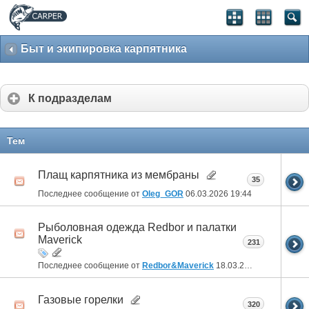
Быт и экипировка карпятника
К подразделам
Тем
Плащ карпятника из мембраны
35
Последнее сообщение от
Oleg_GOR
06.03.2026
19:44
Рыболовная одежда Redbor и палатки
Maverick
231
Последнее сообщение от
Redbor&Maverick
18.03.2025
17:46
Газовые горелки
320