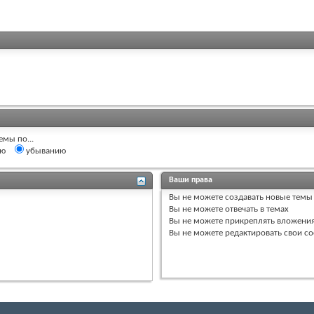
емы по...
ию
убыванию
Ваши права
Вы
не можете
создавать новые темы
Вы
не можете
отвечать в темах
Вы
не можете
прикреплять вложени
Вы
не можете
редактировать свои с