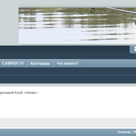
CARPER-TV
Календарь
Что нового?
арповый Клуб «Улово»
Ответов
/
П