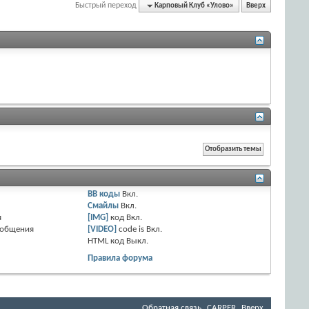
Быстрый переход
Карповый Клуб «Улово»
Вверх
BB коды
Вкл.
Смайлы
Вкл.
я
[IMG]
код
Вкл.
ообщения
[VIDEO]
code is
Вкл.
HTML код
Выкл.
Правила форума
Обратная связь
CARPER
Вверх