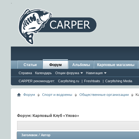
.
Статьи
Форум
Альбомы
Карповые магазины
Справка
Календарь
Опции форума
Навигация
CARPER рекомендует:
Carpfishing.ru
|
Freshbaits
|
Carpfishing Media
Форум
Спорт и водоемы
Общественные организации
К
Форум:
Карповый Клуб «Улово»
Заголовок
/
Автор