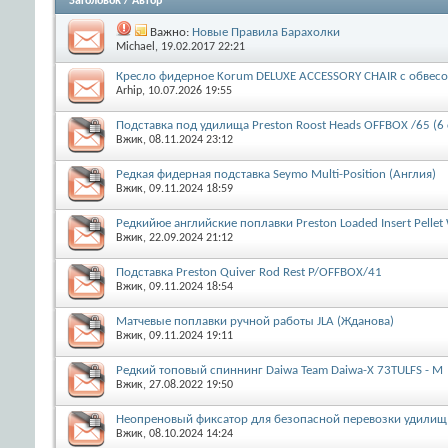
Заголовок
/
Автор
Важно:
Новые Правила Барахолки
Michael
, 19.02.2017 22:21
Крecлo фидерное Korum DELUXE ACCESSORY CHAIR с обвес
Arhip
, 10.07.2026 19:55
Подставка под удилища Preston Roost Heads OFFBOX /65 (6
Вжик
, 08.11.2024 23:12
Редкая фидерная подставка Seymo Multi-Position (Англия)
Вжик
, 09.11.2024 18:59
Редкийюе английские поплавки Preston Loaded Insert Pellet 
Вжик
, 22.09.2024 21:12
Подставка Preston Quiver Rod Rest P/OFFBOX/41
Вжик
, 09.11.2024 18:54
Матчевые поплавки ручной работы JLA (Жданова)
Вжик
, 09.11.2024 19:11
Редкий топовый спиннинг Daiwa Team Daiwa-X 73TULFS - M
Вжик
, 27.08.2022 19:50
Неопреновый фиксатор для безопасной перевозки удилищ M
Вжик
, 08.10.2024 14:24