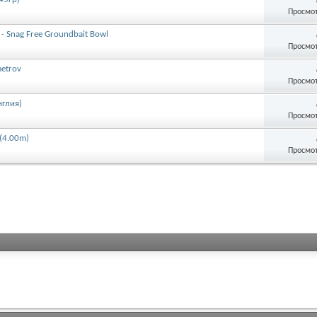
Просмот
- Snag Free Groundbait Bowl
Просмот
metrov
Просмот
нглия)
Просмот
(4.00m)
Просмот