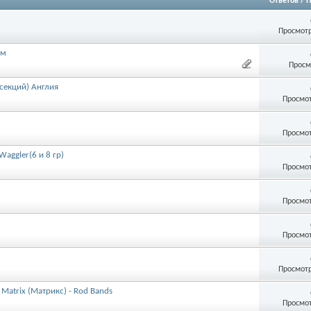
Ответов
/
П
Просмотр
ом
Просм
 секций) Англия
Просмот
Просмот
Waggler(6 и 8 гр)
Просмот
Просмот
Просмот
Просмотр
atrix (Матрикс) - Rod Bands
Просмот