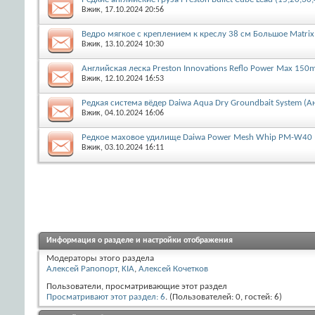
Вжик
, 17.10.2024 20:56
Ведро мягкое с креплением к креслу 38 см Большое Matrix 
Вжик
, 13.10.2024 10:30
Английская леска Preston Innovations Reflo Power Max 150
Вжик
, 12.10.2024 16:53
Редкая система вёдер Daiwa Aqua Dry Groundbait System (А
Вжик
, 04.10.2024 16:06
Редкое маховое удилище Daiwa Power Mesh Whip PM-W40 
Вжик
, 03.10.2024 16:11
Информация о разделе и настройки отображения
Модераторы этого раздела
Алексей Рапопорт
,
KIA
,
Алексей Кочетков
Пользователи, просматривающие этот раздел
Просматривают этот раздел: 6
. (Пользователей: 0, гостей: 6)