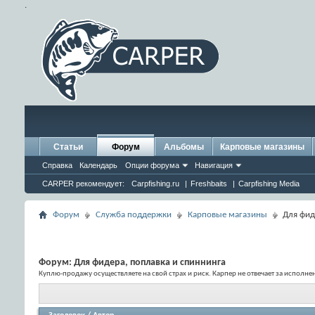
.
Статьи
Форум
Альбомы
Карповые магазины
Справка
Календарь
Опции форума
Навигация
CARPER рекомендует:
Carpfishing.ru
|
Freshbaits
|
Carpfishing Media
Форум
Служба поддержки
Карповые магазины
Для фид
Форум:
Для фидера, поплавка и спиннинга
Куплю-продажу осуществляете на свой страх и риск. Карпер не отвечает за исполн