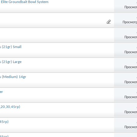
lite Groundbait Bowl System
Просмот
Просмотр
Просмот
 (21gr) Small
Просмот
 (21gr) Large
Просмот
s (Medium) 14gr
Просмот
er
Просмот
,20,30,45гр)
Просмот
45гр)
Просмот
45гр)