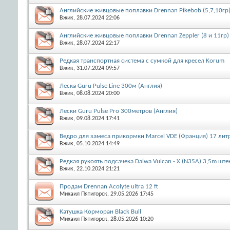
Английские живцовые поплавки Drennan Pikebob (5,7,10гр
Вжик
, 28.07.2024 22:06
Английские живцовые поплавки Drennan Zeppler (8 и 11гр)
Вжик
, 28.07.2024 22:17
Редкая транспортная система с сумкой для кресел Korum
Вжик
, 31.07.2024 09:57
Леска Guru Pulse Line 300м (Англия)
Вжик
, 08.08.2024 20:00
Лески Guru Pulse Pro 300метров (Англия)
Вжик
, 09.08.2024 17:41
Ведро для замеса прикормки Marcel VDE (Франция) 17 лит
Вжик
, 05.10.2024 14:49
Редкая рукоять подсачека Daiwa Vulcan - X (N35A) 3,5m шт
Вжик
, 22.10.2024 21:21
Продам Drennan Acolyte ultra 12 ft
Михаил Пятигорск
, 29.05.2026 17:45
Катушка Корморан Black Bull
Михаил Пятигорск
, 28.05.2026 10:20