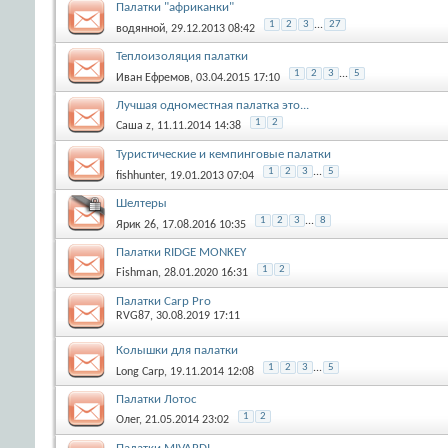
Палатки "африканки"
1
2
3
...
27
водянной
, 29.12.2013 08:42
Теплоизоляция палатки
1
2
3
...
5
Иван Ефремов
, 03.04.2015 17:10
Лучшая одноместная палатка это...
1
2
Саша z
, 11.11.2014 14:38
Туристические и кемпинговые палатки
1
2
3
...
5
fishhunter
, 19.01.2013 07:04
Шелтеры
1
2
3
...
8
Ярик 26
, 17.08.2016 10:35
Палатки RIDGE MONKEY
1
2
Fishman
, 28.01.2020 16:31
Палатки Carp Pro
RVG87
, 30.08.2019 17:11
Колышки для палатки
1
2
3
...
5
Long Carp
, 19.11.2014 12:08
Палатки Лотос
1
2
Олег
, 21.05.2014 23:02