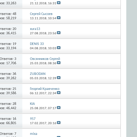
ов: 33,263
21.12.2018,
16:31
тветов:
48
Сергей Сысоев
ов: 58,219
13.11.2018,
10:54
тветов:
20
xura13
ов: 36,415
27.08.2018,
23:56
тветов:
19
DENIS 33
ов: 33,194
04.08.2018,
10:03
Ответов:
3
Овсянников Сергей
ов: 17,706
25.03.2018,
08:36
тветов:
36
ZUBODAN
ов: 39,262
05.03.2018,
12:39
тветов:
25
Георгий Кравченко
ов: 39,586
06.12.2017,
22:34
тветов:
28
KIA
ов: 46,442
25.08.2017,
07:17
тветов:
16
957
ов: 66,805
17.02.2017,
20:16
Ответов:
7
mixa