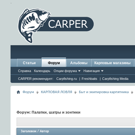
.
Статьи
Форум
Альбомы
Карповые магазины
Справка
Календарь
Опции форума
Навигация
CARPER рекомендует:
Carpfishing.ru
|
Freshbaits
|
Carpfishing Media
Форум
КАРПОВАЯ ЛОВЛЯ
Быт и экипировка карпятника
Форум:
Палатки, шатры и зонтики
Заголовок
/
Автор