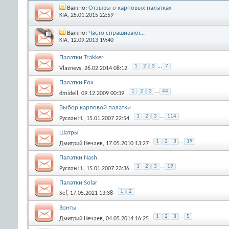
Важно:
Отзывы о карповых палатках
KIA
, 25.01.2015 22:59
Важно:
Часто спрашивают...
KIA
, 12.09.2013 19:40
Палатки Trakker
1
2
3
...
7
Vlaznevs
, 26.02.2014 08:12
Палатки Fox
1
2
3
...
44
dmidell
, 09.12.2009 00:39
Выбор карповой палатки
1
2
3
...
114
Руслан Н.
, 15.01.2007 22:54
Шатры
1
2
3
...
19
Дмитрий Нечаев
, 17.05.2010 13:27
Палатки Nash
1
2
3
...
19
Руслан Н.
, 15.01.2007 23:36
Палатки Solar
1
2
Sef
, 17.05.2021 13:38
Зонты
1
2
3
...
5
Дмитрий Нечаев
, 04.05.2014 16:25