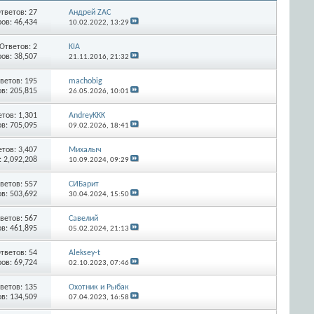
тветов:
27
Андрей ZAC
ов: 46,434
10.02.2022,
13:29
Ответов:
2
KIA
ов: 38,507
21.11.2016,
21:32
ветов:
195
machobig
в: 205,815
26.05.2026,
10:01
етов:
1,301
AndreyKKK
в: 705,095
09.02.2026,
18:41
етов:
3,407
Михалыч
 2,092,208
10.09.2024,
09:29
ветов:
557
СИБарит
в: 503,692
30.04.2024,
15:50
ветов:
567
Савелий
в: 461,895
05.02.2024,
21:13
тветов:
54
Aleksey-t
ов: 69,724
02.10.2023,
07:46
ветов:
135
Охотник и Рыбак
в: 134,509
07.04.2023,
16:58