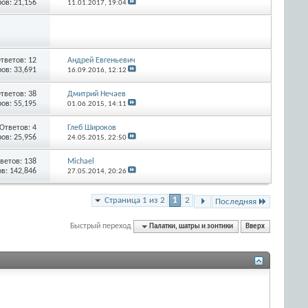
ов: 21,156
11.01.2017,
19:04
тветов:
12
Андрей Евгеньевич
ов: 33,691
16.09.2016,
12:12
тветов:
38
Дмитрий Нечаев
ов: 55,195
01.06.2015,
14:11
Ответов:
4
Глеб Широков
ов: 25,956
24.05.2015,
22:50
ветов:
138
Michael
в: 142,846
27.05.2014,
20:26
Страница 1 из 2
1
2
Последняя
Быстрый переход
Палатки, шатры и зонтики
Вверх