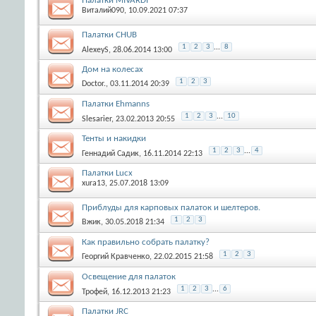
Палатки MIVARDI
Виталий090
, 10.09.2021 07:37
Палатки CHUB
1
2
3
...
8
AlexeyS
, 28.06.2014 13:00
Дом на колесах
1
2
3
Doctor.
, 03.11.2014 20:39
Палатки Ehmanns
1
2
3
...
10
Slesarier
, 23.02.2013 20:55
Тенты и накидки
1
2
3
...
4
Геннадий Садик
, 16.11.2014 22:13
Палатки Lucx
xura13
, 25.07.2018 13:09
Приблуды для карповых палаток и шелтеров.
1
2
3
Вжик
, 30.05.2018 21:34
Как правильно собрать палатку?
1
2
3
Георгий Кравченко
, 22.02.2015 21:58
Освещение для палаток
1
2
3
...
6
Трофей
, 16.12.2013 21:23
Палатки JRC