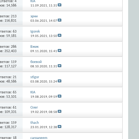
Ответов:
4
KIA
ов: 14,586
11.09.2021,
11:31
ветов:
213
эрни
в: 156,831
03.06.2021,
14:07
тветов:
63
Igorek
ов: 59,181
19.05.2021,
13:50
ветов:
286
Вжик
в: 352,403
09.11.2020,
15:41
ветов:
119
боевой
в: 117,127
08.10.2020,
11:31
тветов:
21
stigor
ов: 48,586
03.08.2020,
15:24
тветов:
65
KIA
ов: 53,101
19.08.2019,
09:59
тветов:
61
Олег
в: 109,331
19.02.2019,
08:58
ветов:
159
thach
в: 128,317
23.01.2019,
12:38
тветов:
18
carpaneem