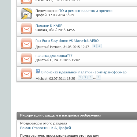
Каспер111
, 10.01.2017 23:53
Перемещено:
ТО и ремонт палаток и прочего
Трофей
, 17.03.2014 16:39
Палатки K-KARP
Samara
, 08.06.2016 14:56
Fox Euro Easy dome VS Maverick AERO
1
2
Дмитрий Нечаев
, 31.05.2015 12:47
палатка для лодки???
Дмитрий Г.
, 24.05.2015 19:02
В поисках идеальной палатки - зонт-трансформер
1
2
3
...
5
Michael
, 03.07.2011 15:25
Информация о разделе и настройки отображения
Модераторы этого раздела
Роман Старостин
,
KIA
,
Трофей
Пользователи, просматривающие этот раздел