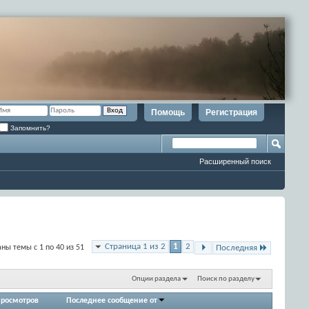
Помощь
Регистрация
Запомнить?
Расширенный поиск
Страница 1 из 2
1
2
ны темы с 1 по 40 из 51
Последняя
Опции раздела
Поиск по разделу
росмотров
Последнее сообщение от