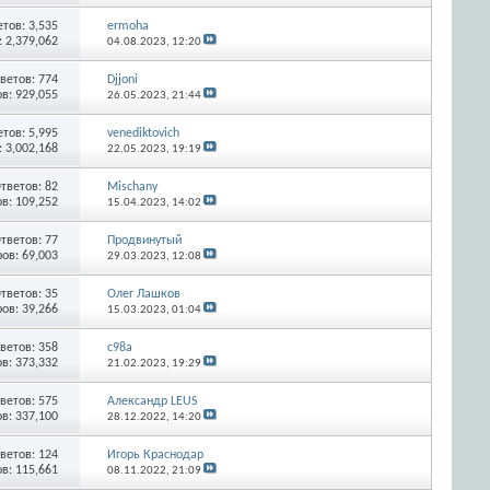
етов:
3,535
ermoha
 2,379,062
04.08.2023,
12:20
ветов:
774
Djjoni
в: 929,055
26.05.2023,
21:44
етов:
5,995
venediktovich
 3,002,168
22.05.2023,
19:19
тветов:
82
Mischany
в: 109,252
15.04.2023,
14:02
тветов:
77
Продвинутый
ов: 69,003
29.03.2023,
12:08
тветов:
35
Олег Лашков
ов: 39,266
15.03.2023,
01:04
ветов:
358
c98a
в: 373,332
21.02.2023,
19:29
ветов:
575
Александр LEUS
в: 337,100
28.12.2022,
14:20
ветов:
124
Игорь Краснодар
в: 115,661
08.11.2022,
21:09