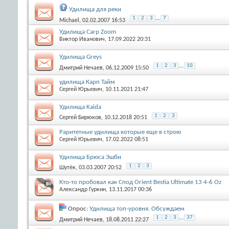
Удилища для реки
1
2
3
...
7
Michael
, 02.02.2007 16:53
Удилища Carp Zoom
Виктор Иванович
, 17.09.2022 20:31
Удилища Greys
1
2
3
...
10
Дмитрий Нечаев
, 06.12.2009 15:50
удилища Карп Тайм
Сергей Юрьевич
, 10.11.2021 21:47
Удилища Kaida
1
2
3
Сергей Бирюков
, 10.12.2018 20:51
Раритетные удилища которые еще в строю
Сергей Юрьевич
, 17.02.2022 08:51
Удилища Брюса Эшби
1
2
3
Шутёк
, 03.03.2007 20:52
Кто-то пробовал как Спод Orient Bestia Ultimate 13 4-6 Oz
Александр Гуркин
, 13.11.2017 00:36
Опрос:
Удилища топ-уровня. Обсуждаем
1
2
3
...
37
Дмитрий Нечаев
, 18.08.2011 22:27