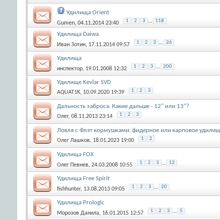
Удилища Orient
1
2
3
...
118
Gumen
, 04.11.2014 23:40
Удилища Daiwa
1
2
3
...
26
Иван Зотин
, 17.11.2014 09:57
Удилища
1
2
3
...
200
инспектор
, 19.01.2008 12:32
Удилище Kevlar SVD
1
2
3
AQUAT1K
, 10.09.2020 19:39
Дальность заброса. Какие дальше - 12" или 13"?
1
2
3
Олег
, 08.11.2013 23:14
Ловля с Флэт кормушками, фидерное или карповое удили
1
2
Олег Лашков
, 18.01.2023 19:00
Удилища FOX
1
2
3
...
12
Олег Певнев
, 24.03.2008 10:55
Удилища Free Spirit
1
2
3
...
20
fishhunter
, 13.08.2013 09:05
Удилища Prologic
1
2
3
...
5
Морозов Данила
, 16.01.2015 12:57