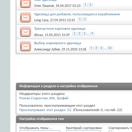
1
2
Олег Лашков
, 16.04.2017 01:23
Удилища для рыбаков, пользующихся корабликами
1
2
Long Carp
, 27.09.2013 13:33
Трехчастное карповое удилище
1
2
3
...
9
dimas
, 11.05.2011 15:29
Выбор маркерного удилища
1
2
3
...
32
Александр Зубов
, 29.11.2010 13:26
Информация о разделе и настройки отображения
Модераторы этого раздела
Роман Старостин
,
KIA
,
Трофей
Пользователи, просматривающие этот раздел
Просматривают этот раздел: 22
. (Пользователей: 0, гостей: 22)
Настройка отображения тем
Отображать темы ...
Критерий сортировки:
Сортировать т