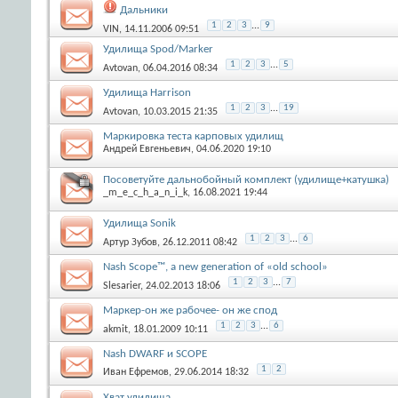
Дальники
1
2
3
...
9
VIN
, 14.11.2006 09:51
Удилища Spod/Marker
1
2
3
...
5
Avtovan
, 06.04.2016 08:34
Удилища Harrison
1
2
3
...
19
Avtovan
, 10.03.2015 21:35
Маркировка теста карповых удилищ
Андрей Евгеньевич
, 04.06.2020 19:10
Посоветуйте дальнобойный комплект (удилище+катушка)
_m_e_c_h_a_n_i_k
, 16.08.2021 19:44
Удилища Sonik
1
2
3
...
6
Артур Зубов
, 26.12.2011 08:42
Nash Scope™, a new generation of «old school»
1
2
3
...
7
Slesarier
, 24.02.2013 18:06
Маркер-он же рабочее- он же спод
1
2
3
...
6
akmit
, 18.01.2009 10:11
Nash DWARF и SCOPE
1
2
Иван Ефремов
, 29.06.2014 18:32
Хват удилища