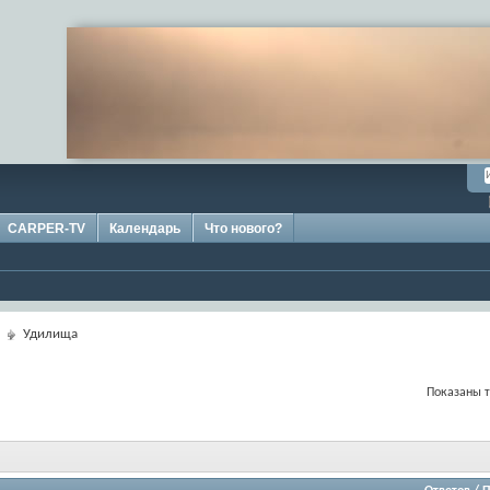
CARPER-TV
Календарь
Что нового?
Удилища
Показаны т