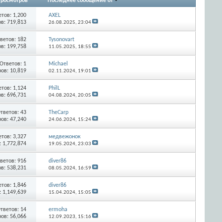
росмотров
Последнее сообщение от
етов:
1,200
AXEL
в: 719,813
26.08.2025,
23:04
ветов:
182
Tysonovart
в: 199,758
11.05.2025,
18:55
Ответов:
1
Michael
ов: 10,819
02.11.2024,
19:01
етов:
1,124
PhilL
в: 696,731
04.08.2024,
20:05
тветов:
43
TheCarp
ов: 47,240
24.06.2024,
15:24
етов:
3,327
медвежонок
 1,772,874
19.05.2024,
23:03
ветов:
916
diver86
в: 538,231
08.05.2024,
16:59
етов:
1,846
diver86
 1,149,639
15.04.2024,
15:05
тветов:
14
ermoha
ов: 56,066
12.09.2023,
15:16