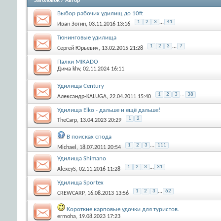
Заголовок
/
Автор
Выбор рабочих удилищ до 10ft
1
2
3
...
41
Иван Зотин
, 03.11.2016 13:16
Тюнинговые удилища
1
2
3
...
7
Сергей Юрьевич
, 13.02.2015 21:28
Палки MIKADO
Дима khv
, 02.11.2024 16:11
Удилища Century
1
2
3
...
38
Александр-KALUGA
, 22.04.2011 15:40
Удилища Eiko - дальше и ещё дальше!
1
2
TheCarp
, 13.04.2023 20:29
В поисках спода
1
2
3
...
111
Michael
, 18.07.2011 20:54
Удилища Shimano
1
2
3
...
31
AlexeyS
, 02.11.2016 11:28
Удилища Sportex
1
2
3
...
62
CREWCARP
, 16.08.2013 13:56
Короткие карповые удочки для туристов.
ermoha
, 19.08.2023 17:23