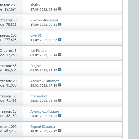
ветов:
205
skyflex
в: 157,694
27.09.2022,
09:56
Ответов:
0
Виктор Иванович
ов: 75,525
17.09.2022,
20:31
ветов:
280
diver86
в: 277,698
11.09.2022,
10:22
Ответов:
5
Ice-Picture
ов: 17,263
03.09.2022,
00:14
тветов:
68
Project
в: 106,636
02.05.2022,
21:17
тветов:
20
Алексей Рапопорт
ов: 31,338
25.02.2022,
17:38
тветов:
88
markeoloff
ов: 91,493
28.01.2022,
03:46
тветов:
18
Александр Гуркин
ов: 32,180
26.01.2022,
11:51
етов:
1,090
Сергей Юрьевич
в: 487,219
18.01.2022,
22:12