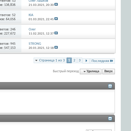
тветов:
53
Олег Лашков
в: 136,836
21.03.2021,
20:30
тветов:
52
KIA
ов: 64,056
01.03.2021,
22:45
ветов:
246
Олег
в: 227,672
11.02.2021,
12:37
ветов:
945
STRONG
в: 547,153
20.01.2021,
12:18
Страница 1 из 3
1
2
3
Последняя
Быстрый переход
Удилища
Вверх