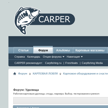
.
Статьи
Форум
Альбомы
Карповые магазины
Справка
Календарь
Опции форума
Навигация
CARPER рекомендует:
Carpfishing.ru
|
Freshbaits
|
Carpfishing Media
Форум
КАРПОВАЯ ЛОВЛЯ
Карповое оборудование и снасти
Форум:
Удилища
Рабочие карповые удилища, споды, маркера. Выбор, тестирование и ремонт.