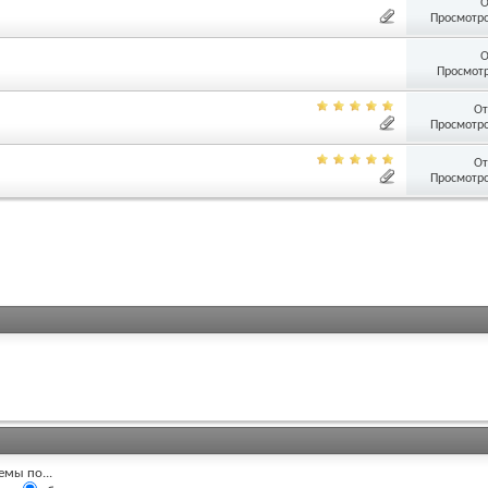
О
Просмотро
О
Просмотр
От
Просмотро
От
Просмотро
емы по...