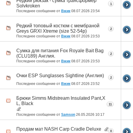
Редкий рюкзак - сумка трансформер
1
Solvkroken
Последнее сообщение от
Вжик
08.07.2026
23:54
Редкий топовый костюм с мембраной
2
Greys GRXI Xtreme (size 52-54р)
Последнее сообщение от
Вжик
08.07.2026
23:53
Сумка для питания Fox Royale Bait Bag
2
(CLU189) Англия.
Последнее сообщение от
Вжик
08.07.2026
23:53
Очки ESP Sunglasses Sightline (Англия)
2
Последнее сообщение от
Вжик
08.07.2026
23:52
Брюки Simms Midstream Insulated Pant,X
L, Black
11
Последнее сообщение от
Samson
26.05.2026
10:17
Продам мат NASH Carp Cradle Deluxe
0