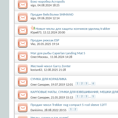
Бокс-коробка Acropolis
vigo
, 04.08.2024 18:25
Продам бейсболки SHIMANO
vigo
, 09.06.2024 12:14
Новые чехлы для защиты кончиков удилищ trakker
Юрий73
, 13.12.2024 20:00
Продам рюкзак ESP
Vko
, 20.05.2025 19:14
Мат для рыбы Caperlan Landing Mat 5
Олег.Москва.
, 11.06.2024 14:28
Жесткий чехол Garry Zonter
kostan63
, 12.08.2025 21:28
СУМКА ДЛЯ КОРАБЛИКА
1
2
3
...
6
Олег Самарин
, 19.07.2019 12:01
КАРПОВЫЕ МАТЫ, СУМКИ ДЛЯ ВЗВЕШИВАНИЯ, МЕШКИ ДЛ
1
2
3
...
5
Олег Самарин
, 21.05.2019 15:13
Продам чехол Trekker nxg compact 5-rod sleeve 12FT
1
2
Danisimo
, 28.08.2022 20:55
Чехлы, сумки и так далее!