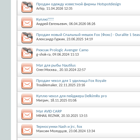
Продам одежду известной фирмы Hotspotdesign
Arhip
, 11.04.2026 12:35
Куплю!!!!!
Андрей Евгеньевич
, 06.04.2026 06:26
Продам новый Спальный мешок Fox (Фокс) - Duralite 1 Sea
Александр Гуркин
, 23.06.2025 14:19
Рюкзак Prologic Avenger Camo
g-shok-ra
, 09.06.2024 11:13
Мат для рыбы Nautilus
Олег.Москва.
, 20.10.2024 22:57
Продам чехол для 1 удилища Fox Royale
Troublemaker
, 22.11.2025 23:16
Куплю чехол для пейджера DelkimRx pro
Митрич
, 18.11.2025 01:06
Мат AVID CARP
MIHAIL REZNIK
, 20.10.2025 13:15
Термосумки Nash и jrc, fox
Максим Молодцов
, 23.06.2024 13:34