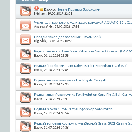
Заголовок
/
Автор
Важно:
Новые Правила Барахолки
Michael
, 19.02.2017 22:21
Чехлы для карпового удилища с катушкой AQUATIC 13ft (2
Анатолий 46
, 28.07.2026 17:56
Продам чехол для запасных шпуль Sonik
Big Nick
, 07.01.2025 10:51
Редкая японская бейсболка Shimano Nexus Gore-Tex (CA-16
Вжик
, 06.11.2024 22:59
Редкие бейсболки Team Daiwa Battler Morethan (TC-6107)
Вжик
, 21.10.2024 19:04
Редкая английская сумка Fox Royale Carryall
Вжик
, 03.10.2024 19:25
Редкая английская сумка Fox Evolution Carp Rig & Bait Carr
Вжик
, 17.10.2024 22:41
Редкий рюкзак - сумка трансформер Solvkroken
Вжик
, 17.11.2024 18:54
Редкий топовый костюм с мембраной Greys GRXI Xtreme (si
Вжик
, 31.07.2024 19:38