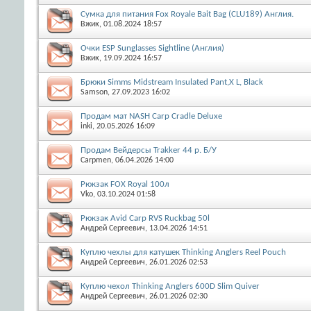
Сумка для питания Fox Royale Bait Bag (CLU189) Англия.
Вжик
, 01.08.2024 18:57
Очки ESP Sunglasses Sightline (Англия)
Вжик
, 19.09.2024 16:57
Брюки Simms Midstream Insulated Pant,X L, Black
Samson
, 27.09.2023 16:02
Продам мат NASH Carp Cradle Deluxe
inki
, 20.05.2026 16:09
Продам Вейдерсы Trakker 44 р. Б/У
Carpmen
, 06.04.2026 14:00
Рюкзак FOX Royal 100л
Vko
, 03.10.2024 01:58
Рюкзак Avid Carp RVS Ruckbag 50l
Андрей Сергеевич
, 13.04.2026 14:51
Куплю чехлы для катушек Thinking Anglers Reel Pouch
Андрей Сергеевич
, 26.01.2026 02:53
Куплю чехол Thinking Anglers 600D Slim Quiver
Андрей Сергеевич
, 26.01.2026 02:30