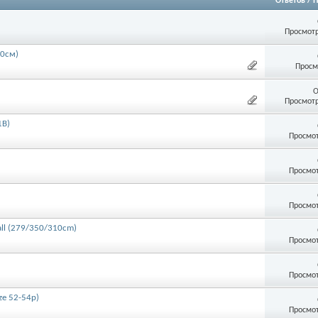
Ответов
/
П
Просмотр
10см)
Просм
О
Просмотр
1B)
Просмот
Просмот
Просмот
yall (279/350/310cm)
Просмот
Просмот
ze 52-54р)
Просмот