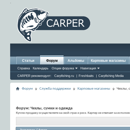
.
Статьи
Форум
Альбомы
Карповые магазины
Справка
Календарь
Опции форума
Навигация
CARPER рекомендует:
Carpfishing.ru
|
Freshbaits
|
Carpfishing Media
Форум
Служба поддержки
Карповые магазины
Чехлы, 
Форум:
Чехлы, сумки и одежда
Куплю-продажу осуществляете на свой страх и риск. Карпер не отвечает за исполн