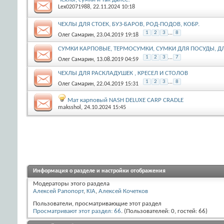
Lex02071988
, 22.11.2024 10:18
ЧЕХЛЫ ДЛЯ СТОЕК, БУЗ-БАРОВ, РОД-ПОДОВ, КОБР.
1
2
3
...
8
Олег Самарин
, 23.04.2019 19:18
СУМКИ КАРПОВЫЕ, ТЕРМОСУМКИ, СУМКИ ДЛЯ ПОСУДЫ, Д
1
2
3
...
7
Олег Самарин
, 13.08.2019 04:59
ЧЕХЛЫ ДЛЯ РАСКЛАДУШЕК , КРЕСЕЛ И СТОЛОВ
1
2
3
...
8
Олег Самарин
, 22.04.2019 15:31
Мат карповый NASH DELUXE CARP CRADLE
maksshol
, 24.10.2024 15:45
Информация о разделе и настройки отображения
Модераторы этого раздела
Алексей Рапопорт
,
KIA
,
Алексей Кочетков
Пользователи, просматривающие этот раздел
Просматривают этот раздел: 66
. (Пользователей: 0, гостей: 66)