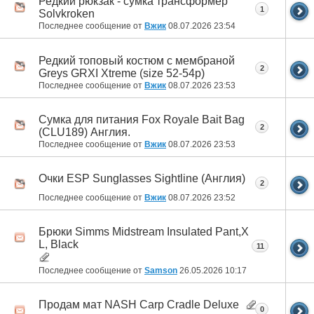
Редкий рюкзак - сумка трансформер
1
Solvkroken
Последнее сообщение от
Вжик
08.07.2026
23:54
Редкий топовый костюм с мембраной
2
Greys GRXI Xtreme (size 52-54р)
Последнее сообщение от
Вжик
08.07.2026
23:53
Сумка для питания Fox Royale Bait Bag
2
(CLU189) Англия.
Последнее сообщение от
Вжик
08.07.2026
23:53
Очки ESP Sunglasses Sightline (Англия)
2
Последнее сообщение от
Вжик
08.07.2026
23:52
Брюки Simms Midstream Insulated Pant,X
L, Black
11
Последнее сообщение от
Samson
26.05.2026
10:17
Продам мат NASH Carp Cradle Deluxe
0