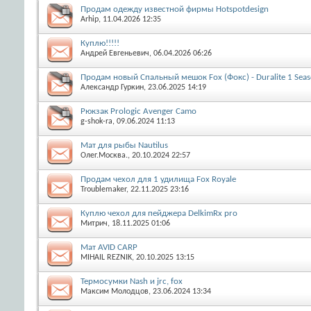
Продам одежду известной фирмы Hotspotdesign
Arhip
, 11.04.2026 12:35
Куплю!!!!!
Андрей Евгеньевич
, 06.04.2026 06:26
Продам новый Спальный мешок Fox (Фокс) - Duralite 1 Sea
Александр Гуркин
, 23.06.2025 14:19
Рюкзак Prologic Avenger Camo
g-shok-ra
, 09.06.2024 11:13
Мат для рыбы Nautilus
Олег.Москва.
, 20.10.2024 22:57
Продам чехол для 1 удилища Fox Royale
Troublemaker
, 22.11.2025 23:16
Куплю чехол для пейджера DelkimRx pro
Митрич
, 18.11.2025 01:06
Мат AVID CARP
MIHAIL REZNIK
, 20.10.2025 13:15
Термосумки Nash и jrc, fox
Максим Молодцов
, 23.06.2024 13:34