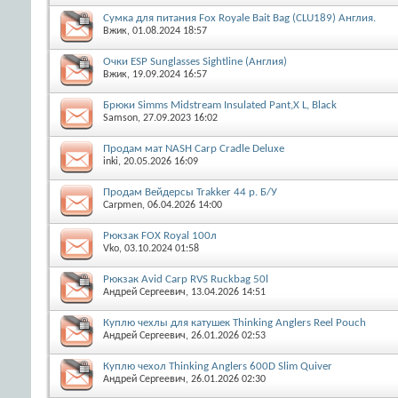
Сумка для питания Fox Royale Bait Bag (CLU189) Англия.
Вжик
, 01.08.2024 18:57
Очки ESP Sunglasses Sightline (Англия)
Вжик
, 19.09.2024 16:57
Брюки Simms Midstream Insulated Pant,X L, Black
Samson
, 27.09.2023 16:02
Продам мат NASH Carp Cradle Deluxe
inki
, 20.05.2026 16:09
Продам Вейдерсы Trakker 44 р. Б/У
Carpmen
, 06.04.2026 14:00
Рюкзак FOX Royal 100л
Vko
, 03.10.2024 01:58
Рюкзак Avid Carp RVS Ruckbag 50l
Андрей Сергеевич
, 13.04.2026 14:51
Куплю чехлы для катушек Thinking Anglers Reel Pouch
Андрей Сергеевич
, 26.01.2026 02:53
Куплю чехол Thinking Anglers 600D Slim Quiver
Андрей Сергеевич
, 26.01.2026 02:30