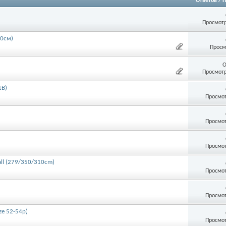
Ответов
/
П
Просмотр
10см)
Просм
О
Просмотр
1B)
Просмот
Просмот
Просмот
yall (279/350/310cm)
Просмот
Просмот
ze 52-54р)
Просмот