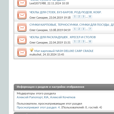
Lex02071988
, 22.11.2024 10:18
ЧЕХЛЫ ДЛЯ СТОЕК, БУЗ-БАРОВ, РОД-ПОДОВ, КОБР.
1
2
3
...
8
Олег Самарин
, 23.04.2019 19:18
СУМКИ КАРПОВЫЕ, ТЕРМОСУМКИ, СУМКИ ДЛЯ ПОСУДЫ, Д
1
2
3
...
7
Олег Самарин
, 13.08.2019 04:59
ЧЕХЛЫ ДЛЯ РАСКЛАДУШЕК , КРЕСЕЛ И СТОЛОВ
1
2
3
...
8
Олег Самарин
, 22.04.2019 15:31
Мат карповый NASH DELUXE CARP CRADLE
maksshol
, 24.10.2024 15:45
Информация о разделе и настройки отображения
Модераторы этого раздела
Алексей Рапопорт
,
KIA
,
Алексей Кочетков
Пользователи, просматривающие этот раздел
Просматривают этот раздел: 4
. (Пользователей: 0, гостей: 4)