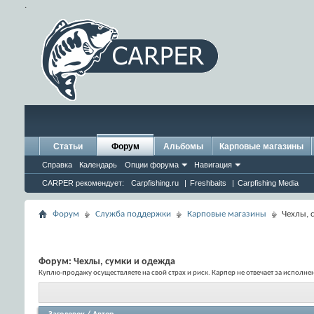
.
Статьи
Форум
Альбомы
Карповые магазины
Справка
Календарь
Опции форума
Навигация
CARPER рекомендует:
Carpfishing.ru
|
Freshbaits
|
Carpfishing Media
Форум
Служба поддержки
Карповые магазины
Чехлы, 
Форум:
Чехлы, сумки и одежда
Куплю-продажу осуществляете на свой страх и риск. Карпер не отвечает за исполн