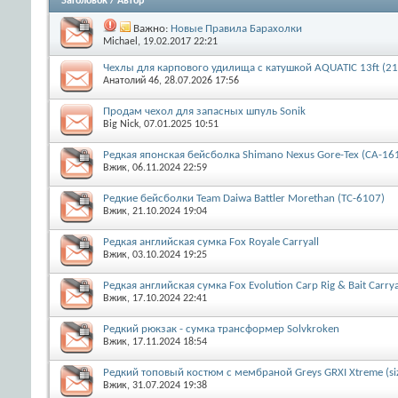
Заголовок
/
Автор
Важно:
Новые Правила Барахолки
Michael
, 19.02.2017 22:21
Чехлы для карпового удилища с катушкой AQUATIC 13ft (2
Анатолий 46
, 28.07.2026 17:56
Продам чехол для запасных шпуль Sonik
Big Nick
, 07.01.2025 10:51
Редкая японская бейсболка Shimano Nexus Gore-Tex (CA-16
Вжик
, 06.11.2024 22:59
Редкие бейсболки Team Daiwa Battler Morethan (TC-6107)
Вжик
, 21.10.2024 19:04
Редкая английская сумка Fox Royale Carryall
Вжик
, 03.10.2024 19:25
Редкая английская сумка Fox Evolution Carp Rig & Bait Carr
Вжик
, 17.10.2024 22:41
Редкий рюкзак - сумка трансформер Solvkroken
Вжик
, 17.11.2024 18:54
Редкий топовый костюм с мембраной Greys GRXI Xtreme (si
Вжик
, 31.07.2024 19:38