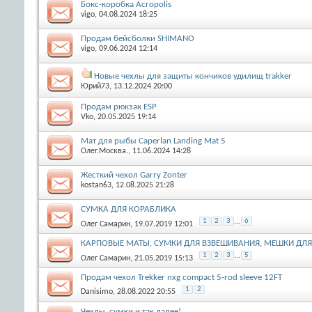
Бокс-коробка Acropolis
vigo
, 04.08.2024 18:25
Продам бейсболки SHIMANO
vigo
, 09.06.2024 12:14
Новые чехлы для защиты кончиков удилищ trakker
Юрий73
, 13.12.2024 20:00
Продам рюкзак ESP
Vko
, 20.05.2025 19:14
Мат для рыбы Caperlan Landing Mat 5
Олег.Москва.
, 11.06.2024 14:28
Жесткий чехол Garry Zonter
kostan63
, 12.08.2025 21:28
СУМКА ДЛЯ КОРАБЛИКА
1
2
3
...
6
Олег Самарин
, 19.07.2019 12:01
КАРПОВЫЕ МАТЫ, СУМКИ ДЛЯ ВЗВЕШИВАНИЯ, МЕШКИ ДЛ
1
2
3
...
5
Олег Самарин
, 21.05.2019 15:13
Продам чехол Trekker nxg compact 5-rod sleeve 12FT
1
2
Danisimo
, 28.08.2022 20:55
Чехлы, сумки и так далее!