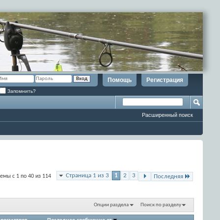
Помощь
Регистрация
Запомнить?
Расширенный поиск
Страница 1 из 3
1
2
3
емы с 1 по 40 из 114
Последняя
Опции раздела
Поиск по разделу