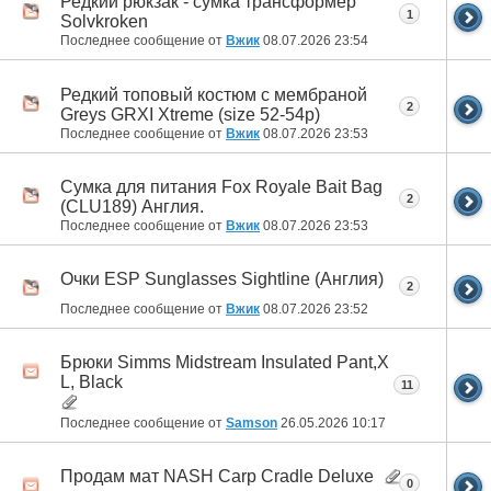
Редкий рюкзак - сумка трансформер
1
Solvkroken
Последнее сообщение от
Вжик
08.07.2026
23:54
Редкий топовый костюм с мембраной
2
Greys GRXI Xtreme (size 52-54р)
Последнее сообщение от
Вжик
08.07.2026
23:53
Сумка для питания Fox Royale Bait Bag
2
(CLU189) Англия.
Последнее сообщение от
Вжик
08.07.2026
23:53
Очки ESP Sunglasses Sightline (Англия)
2
Последнее сообщение от
Вжик
08.07.2026
23:52
Брюки Simms Midstream Insulated Pant,X
L, Black
11
Последнее сообщение от
Samson
26.05.2026
10:17
Продам мат NASH Carp Cradle Deluxe
0