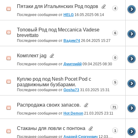
Пятаки для Итальянских Род подов
4
Последнее сообщение от
HELG
16.05.2025
06:14
Топовый Род под Meccanica Vadesе
6
brevettato
Последнее сообщение от
Вадим74
26.04.2025
15:27
Комплект jag
0
Последнее сообщение от
Дмитрийй
09.04.2025
08:30
Куплю род под Nesh Pocet Pod с
5
раздвижными бузбарами.
Последнее сообщение от
Gosha73
31.03.2025
15:31
Распродажа своих запасов.
71
Последнее сообщение от
Hot Demon
21.03.2025
23:11
Стаканы для ловли с понтона
1
Последнее сообщение от
Андрей Сергеевич
12.03.2025
02:49