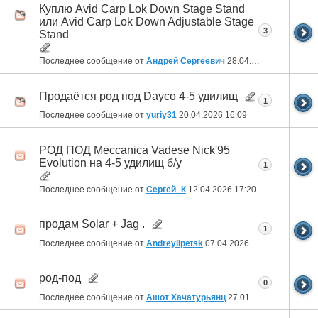
Куплю Avid Carp Lok Down Stage Stand
или Avid Carp Lok Down Adjustable Stage
3
Stand
Последнее сообщение от
Андрей Сергеевич
28.04.2026
21:37
Продаётся род под Dayco 4-5 удилищ
1
Последнее сообщение от
yuriy31
20.04.2026
16:09
РОД ПОД Meccanica Vadese Nick'95
Evolution на 4-5 удилищ б/у
1
Последнее сообщение от
Сергей_К
12.04.2026
17:20
продам Solar + Jag .
1
Последнее сообщение от
Andreylipetsk
07.04.2026
18:28
род-под
0
Последнее сообщение от
Ашот Хачатурьянц
27.01.2026
21:59