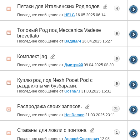
Пятаки для Итальянских Род подов
4
Последнее сообщение от
HELG
16.05.2025
06:14
Топовый Род под Meccanica Vadesе
6
brevettato
Последнее сообщение от
Вадим74
26.04.2025
15:27
Комплект jag
0
Последнее сообщение от
Дмитрийй
09.04.2025
08:30
Куплю род под Nesh Pocet Pod с
5
раздвижными бузбарами.
Последнее сообщение от
Gosha73
31.03.2025
15:31
Распродажа своих запасов.
71
Последнее сообщение от
Hot Demon
21.03.2025
23:11
Стаканы для ловли с понтона
1
Последнее сообщение от
Андрей Сергеевич
12.03.2025
02:49