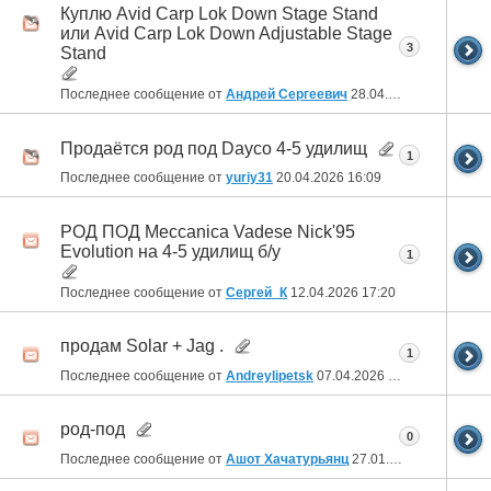
Куплю Avid Carp Lok Down Stage Stand
или Avid Carp Lok Down Adjustable Stage
3
Stand
Последнее сообщение от
Андрей Сергеевич
28.04.2026
21:37
Продаётся род под Dayco 4-5 удилищ
1
Последнее сообщение от
yuriy31
20.04.2026
16:09
РОД ПОД Meccanica Vadese Nick'95
Evolution на 4-5 удилищ б/у
1
Последнее сообщение от
Сергей_К
12.04.2026
17:20
продам Solar + Jag .
1
Последнее сообщение от
Andreylipetsk
07.04.2026
18:28
род-под
0
Последнее сообщение от
Ашот Хачатурьянц
27.01.2026
21:59