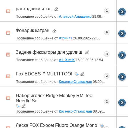
расходники и т.д.
1
Последнее сообщение от
Алексей Анищенко
29.09.2025
12:09
Фонарик катран
0
Последнее сообщение от
Юрий73
26.09.2025
22:06
Задние фиксаторы для удилищ
3
Последнее сообщение от
All_XimiK
16.09.2025
13:54
Fox EDGES™ MULTI TOOl
2
Последнее сообщение от
Косенко Станислав
08.09.2025
22:05
Набор иголок Ridge Monkey RM-Tec
Needle Set
2
Последнее сообщение от
Косенко Станислав
08.09.2025
22:04
Леска FOX Exocet Fluoro Orange Mono