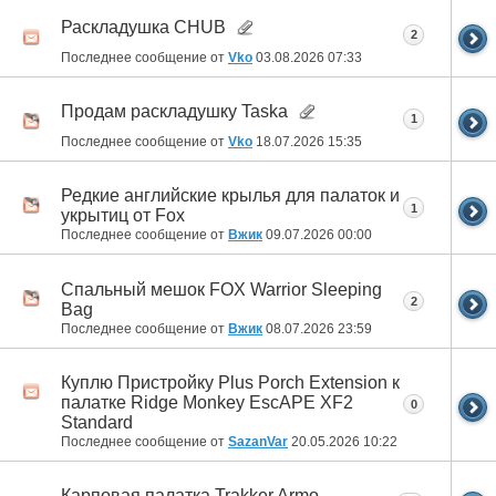
Раскладушка CHUB
2
Последнее сообщение от
Vko
03.08.2026
07:33
Продам раскладушку Taska
1
Последнее сообщение от
Vko
18.07.2026
15:35
Редкие английские крылья для палаток и
1
укрытиц от Fox
Последнее сообщение от
Вжик
09.07.2026
00:00
Спальный мешок FOX Warrior Sleeping
2
Bag
Последнее сообщение от
Вжик
08.07.2026
23:59
Куплю Пристройку Plus Porch Extension к
палатке Ridge Monkey EscAPE XF2
0
Standard
Последнее сообщение от
SazanVar
20.05.2026
10:22
Карповая палатка Trakker Armo