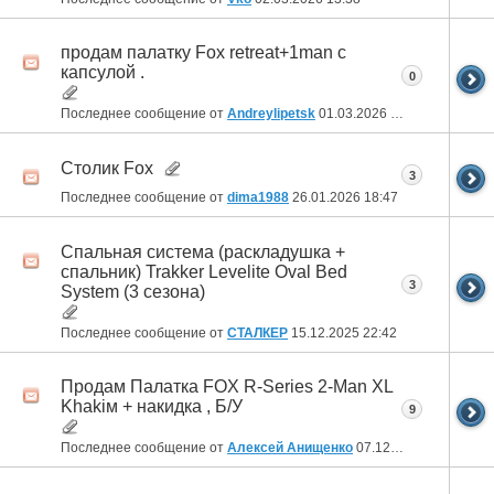
продам палатку Fox retreat+1man с
капсулой .
0
Последнее сообщение от
Andreylipetsk
01.03.2026
18:13
Столик Fox
3
Последнее сообщение от
dima1988
26.01.2026
18:47
Спальная система (раскладушка +
спальник) Trakker Levelite Oval Bed
3
System (3 сезона)
Последнее сообщение от
СТАЛКЕР
15.12.2025
22:42
Продам Палатка FOX R-Series 2-Man XL
Khakiм + накидка , Б/У
9
Последнее сообщение от
Алексей Анищенко
07.12.2025
01:01