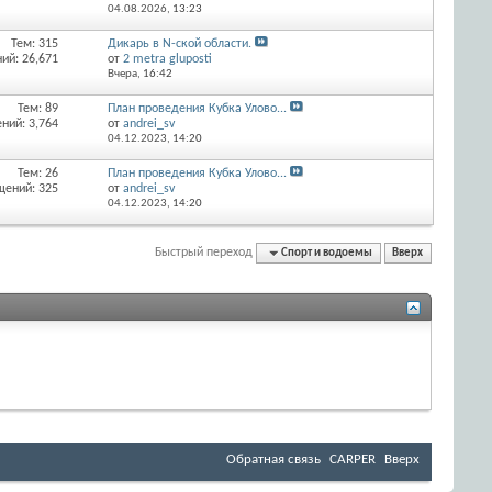
04.08.2026,
13:23
Тем: 315
Дикарь в N-ской области.
ий: 26,671
от
2 metra gluposti
Вчера,
16:42
Тем: 89
План проведения Кубка Улово...
ний: 3,764
от
andrei_sv
04.12.2023,
14:20
Тем: 26
План проведения Кубка Улово...
щений: 325
от
andrei_sv
04.12.2023,
14:20
Быстрый переход
Спорт и водоемы
Вверх
Обратная связь
CARPER
Вверх