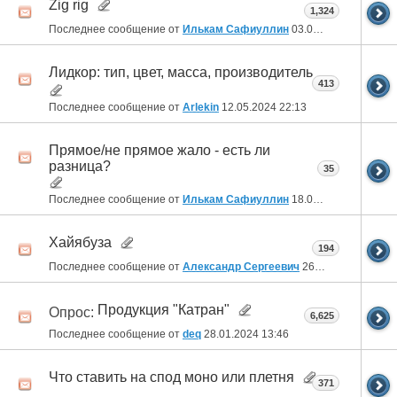
Zig rig
1,324
Последнее сообщение от
Илькам Сафиуллин
03.07.2024
21:31
Лидкор: тип, цвет, масса, производитель
413
Последнее сообщение от
Arlekin
12.05.2024
22:13
Прямое/не прямое жало - есть ли
разница?
35
Последнее сообщение от
Илькам Сафиуллин
18.04.2024
21:18
Хайябуза
194
Последнее сообщение от
Александр Сергеевич
26.02.2024
14:01
Продукция "Катран"
Опрос:
6,625
Последнее сообщение от
deq
28.01.2024
13:46
Что ставить на спод моно или плетня
371