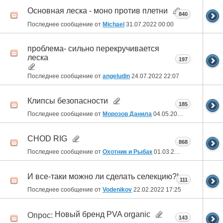
Основная леска - моно против плетни
840
Последнее сообщение от
Michael
31.07.2022
00:00
проблема- сильно перекручивается
леска
197
Последнее сообщение от
angeludin
24.07.2022
22:07
Клипсы безопасности
185
Последнее сообщение от
Морозов Данила
04.05.2022
09:32
CHOD RIG
868
Последнее сообщение от
Охотник и Рыбак
01.03.2022
21:36
И все-таки можно ли сделать селекцию?!
111
Последнее сообщение от
Vodenikov
22.02.2022
17:25
Новый бренд PVA organic
Опрос:
143