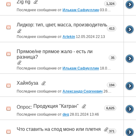
Zig rig
1,324
Последнее сообщение от
Илькам Сафиуллин
03.07.2024
21:31
Лидкор: тип, цвет, масса, производитель
413
Последнее сообщение от
Arlekin
12.05.2024
22:13
Прямое/не прямое жало - есть ли
разница?
35
Последнее сообщение от
Илькам Сафиуллин
18.04.2024
21:18
Хайябуза
194
Последнее сообщение от
Александр Сергеевич
26.02.2024
14:01
Продукция "Катран"
Опрос:
6,625
Последнее сообщение от
deq
28.01.2024
13:46
Что ставить на спод моно или плетня
371