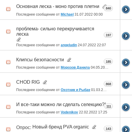
Основная леска - моно против плетни
840
Последнее сообщение от
Michael
31.07.2022
00:00
проблема- сильно перекручивается
леска
197
Последнее сообщение от
angeludin
24.07.2022
22:07
Клипсы безопасности
185
Последнее сообщение от
Морозов Данила
04.05.2022
09:32
CHOD RIG
868
Последнее сообщение от
Охотник и Рыбак
01.03.2022
21:36
И все-таки можно ли сделать селекцию?!
111
Последнее сообщение от
Vodenikov
22.02.2022
17:25
Новый бренд PVA organic
Опрос:
143