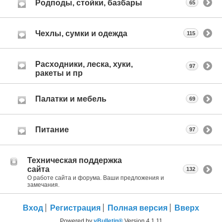
Родподы, стойки, базбары
65
Чехлы, сумки и одежда
115
Расходники, леска, хуки,
97
ракеты и пр
Палатки и мебель
69
Питание
97
Техническая поддержка
сайта
132
О работе сайта и форума. Ваши предложения и
замечания.
Вход
Регистрация
Полная версия
Вверх
Powered by
vBulletin®
Version 4.1.11