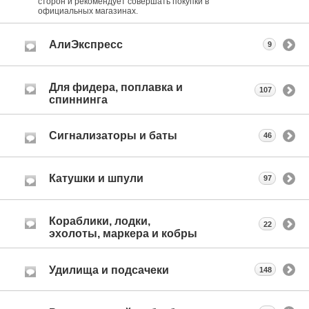
сторон и рекомендует совершать покупки в
официальных магазинах.
АлиЭкспресс
9
Для фидера, поплавка и
107
спиннинга
Сигнализаторы и баты
46
Катушки и шпули
97
Кораблики, лодки,
22
эхолоты, маркера и кобры
Удилища и подсачеки
148