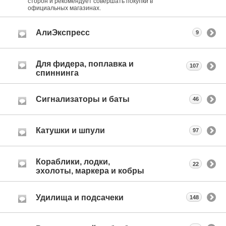
сторон и рекомендует совершать покупки в
официальных магазинах.
АлиЭкспресс
9
Для фидера, поплавка и
107
спиннинга
Сигнализаторы и баты
46
Катушки и шпули
97
Кораблики, лодки,
22
эхолоты, маркера и кобры
Удилища и подсачеки
148