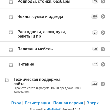
Родподы, стойки, базбары
65
Чехлы, сумки и одежда
115
Расходники, леска, хуки,
97
ракеты и пр
Палатки и мебель
69
Питание
97
Техническая поддержка
сайта
132
О работе сайта и форума. Ваши предложения и
замечания.
Вход
Регистрация
Полная версия
Вверх
Powered by
vBulletin®
Version 4.1.11