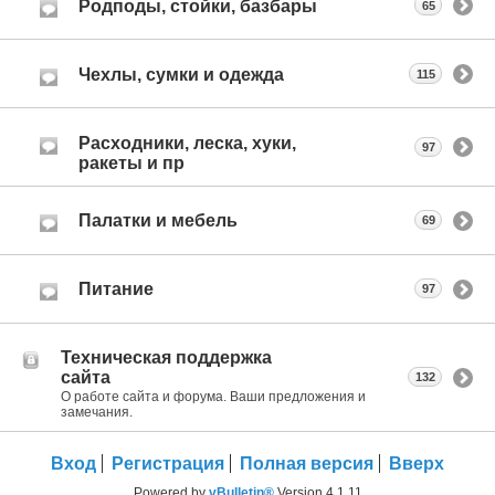
Родподы, стойки, базбары
65
Чехлы, сумки и одежда
115
Расходники, леска, хуки,
97
ракеты и пр
Палатки и мебель
69
Питание
97
Техническая поддержка
сайта
132
О работе сайта и форума. Ваши предложения и
замечания.
Вход
Регистрация
Полная версия
Вверх
Powered by
vBulletin®
Version 4.1.11