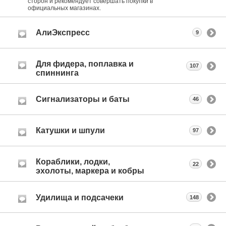
сторон и рекомендует совершать покупки в
официальных магазинах.
АлиЭкспресс
9
Для фидера, поплавка и
107
спиннинга
Сигнализаторы и баты
46
Катушки и шпули
97
Кораблики, лодки,
22
эхолоты, маркера и кобры
Удилища и подсачеки
148