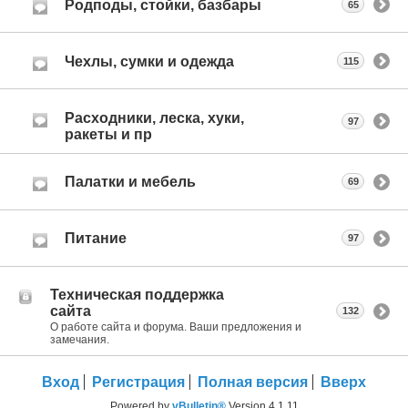
Родподы, стойки, базбары
65
Чехлы, сумки и одежда
115
Расходники, леска, хуки,
97
ракеты и пр
Палатки и мебель
69
Питание
97
Техническая поддержка
сайта
132
О работе сайта и форума. Ваши предложения и
замечания.
Вход
Регистрация
Полная версия
Вверх
Powered by
vBulletin®
Version 4.1.11