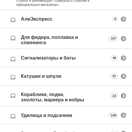
сторон и рекомендует совершать покупки в
официальных магазинах.
АлиЭкспресс
9
Для фидера, поплавка и
107
спиннинга
Сигнализаторы и баты
46
Катушки и шпули
97
Кораблики, лодки,
22
эхолоты, маркера и кобры
Удилища и подсачеки
148