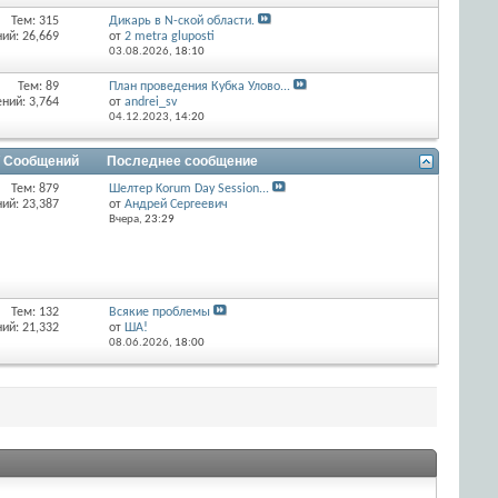
Тем: 315
Дикарь в N-ской области.
ий: 26,669
от
2 metra gluposti
03.08.2026,
18:10
Тем: 89
План проведения Кубка Улово...
ний: 3,764
от
andrei_sv
04.12.2023,
14:20
/ Сообщений
Последнее сообщение
Тем: 879
Шелтер Korum Day Session...
ий: 23,387
от
Андрей Сергеевич
Вчера,
23:29
Тем: 132
Всякие проблемы
ий: 21,332
от
ША!
08.06.2026,
18:00