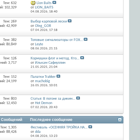
Тем: 632
Lion Baits
й: 102,329
от
LION_BAITS
04.08.2026,
18:40
Тем: 269
Выбор карповой лески
ий: 42,909
от
Oleg_GOR
07.04.2026,
17:18
Тем: 382
Топовые сигнализаторы от FOX...
ий: 80,849
от
Leyte
08.06.2026,
21:15
Тем: 126
Кормушки флэт и метод. Кто...
ний: 3,717
от
Илькам Сафиуллин
21.05.2025,
21:04
Тем: 152
Палатки Trakker
ий: 24,199
от
machobig
26.05.2026,
10:01
Тем: 803
Статья: В погоне за диким...
ий: 12,450
от
Hot Demon
07.02.2026,
20:43
/ Сообщений
Последнее сообщение
Тем: 1,305
Фестиваль «ОСЕННЯЯ ТРОЙКА НА...
ий: 88,426
от
dda
04.08.2026,
13:23