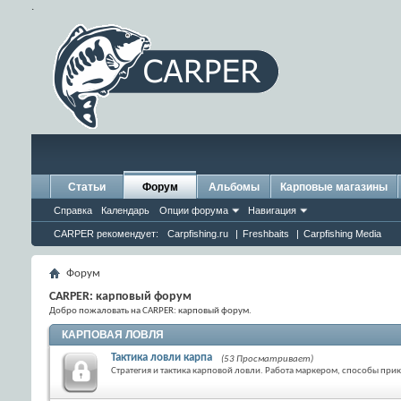
.
Статьи
Форум
Альбомы
Карповые магазины
Справка
Календарь
Опции форума
Навигация
CARPER рекомендует:
Carpfishing.ru
|
Freshbaits
|
Carpfishing Media
Форум
CARPER: карповый форум
Добро пожаловать на CARPER: карповый форум.
КАРПОВАЯ ЛОВЛЯ
Тактика ловли карпа
(53 Просматривает)
Стратегия и тактика карповой ловли. Работа маркером, способы при