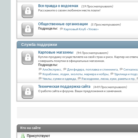
Вся правда о водоемах
(19 Просматривает)
Расскажите о своем любимом месте ловли!
Общественные организации
(5 Просматривает)
Подразделы:
Карповый Клуб «Улово»
Служба поддержки
Карповые магазины
(94 Просматривает)
Куплю-продажу осуществляете на свой страх и риск. Карпер не отвеч
совершать покупки в официальных магазинах.
Подразделы:
АлиЭкспресс
,
Для фидера, поплавка и спиннинга
,
Сигнализа
Кораблики, лодки, эхолоты, маркера и кобры
,
Удилища и подс
Чехлы, сумки и одежда
,
Расходники, леска, хуки, ракеты и пр
,
Техническая поддержка сайта
(449 Просматривает)
О работе сайта и форума. Ваши предложения и замечания.
Кто на сайте
Присутствуют