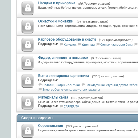
Насадка и прикормка
(56 Просматривает)
Ваши любимые бойлы, пелетс, зерновые смеси. Готовим бойлы сами.
Оснастки и монтажи
(54 Просматривает)
Последний "метр" карпфишинга: лидеры, поводки, груза, крючки и п
Карповое оборудование и снасти
(194 Просматривает)
Подразделы:
Катушки
,
Удилища
,
Сигнализаторы и баты
,
Фидер, спиннинг и поплавок
(3 Просматривает)
Фидерная ловля: оборудование, прикормка, монтажи, соревнования
Быт и экипировка карпятника
(27 Просматривает)
Подразделы:
Палатки, шатры и зонтики
,
Раскладушки, стулья и другая мебел
Энергообеспечение, эхолоты и гаджеты
Материалы сайта
(11 Просматривает)
Ссылки на все статьи Карпера. Обсуждения как в статье, так и на фору
Подразделы:
CARPER-TV
Спорт и водоемы
Соревнования
(32 Просматривает)
Подготовка, он-лайн трансляции, итоги соревнований по карповой л