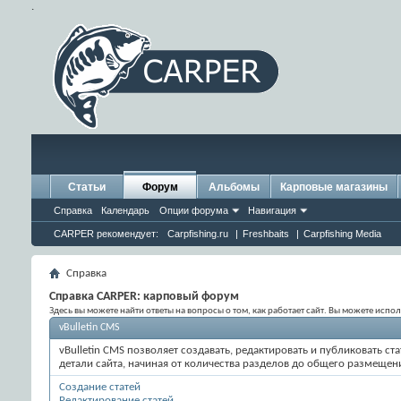
.
Статьи
Форум
Альбомы
Карповые магазины
Справка
Календарь
Опции форума
Навигация
CARPER рекомендует:
Carpfishing.ru
|
Freshbaits
|
Carpfishing Media
Справка
Справка CARPER: карповый форум
Здесь вы можете найти ответы на вопросы о том, как работает сайт. Вы можете исп
vBulletin CMS
vBulletin CMS позволяет создавать, редактировать и публиковать 
детали сайта, начиная от количества разделов до общего размещен
Создание статей
Редактирование статей