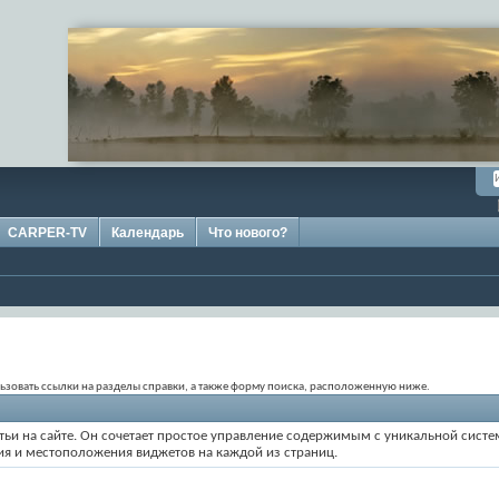
CARPER-TV
Календарь
Что нового?
ользовать ссылки на разделы справки, а также форму поиска, расположенную ниже.
статьи на сайте. Он сочетает простое управление содержимым с уникальной сис
ия и местоположения виджетов на каждой из страниц.