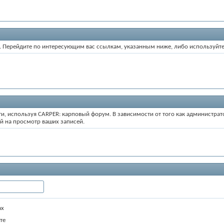
ум. Перейдите по интересующим вас ссылкам, указанным ниже, либо используйт
ти, используя CARPER: карповый форум. В зависимости от того как администра
й на просмотр ваших записей.
ах
те