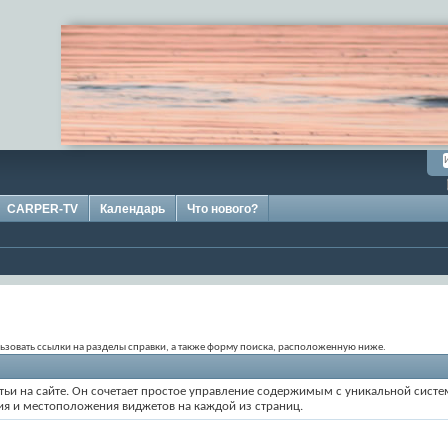
CARPER-TV
Календарь
Что нового?
ользовать ссылки на разделы справки, а также форму поиска, расположенную ниже.
статьи на сайте. Он сочетает простое управление содержимым с уникальной сис
ия и местоположения виджетов на каждой из страниц.