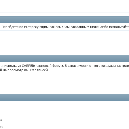
ум. Перейдите по интересующим вас ссылкам, указанным ниже, либо используйт
ти, используя CARPER: карповый форум. В зависимости от того как администра
й на просмотр ваших записей.
ах
те