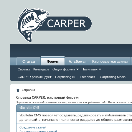
.
Статьи
Форум
Альбомы
Карповые магазины
Справка
Календарь
Опции форума
Навигация
CARPER рекомендует:
Carpfishing.ru
|
Freshbaits
|
Carpfishing Media
Справка
Справка CARPER: карповый форум
Здесь вы можете найти ответы на вопросы о том, как работает сайт. Вы можете исп
vBulletin CMS
vBulletin CMS позволяет создавать, редактировать и публиковать 
детали сайта, начиная от количества разделов до общего размещен
Создание статей
Редактирование статей