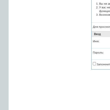
Вы не а
У вас н
функци
Возможн
Для просмо
Вход
Имя:
Пароль:
Запомнит