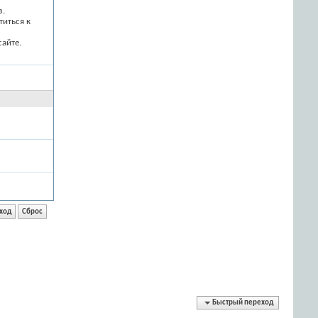
з.
титься к
айте.
Быстрый переход