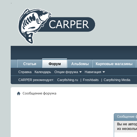
.
Статьи
Форум
Альбомы
Карповые магазины
Справка
Календарь
Опции форума
Навигация
CARPER рекомендует:
Carpfishing.ru
|
Freshbaits
|
Carpfishing Media
Сообщение форума
Сообщение 
Вы не авто
из несколь