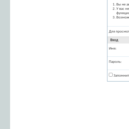
Вы не а
У вас н
функци
Возможн
Для просмо
Вход
Имя:
Пароль:
Запомнит