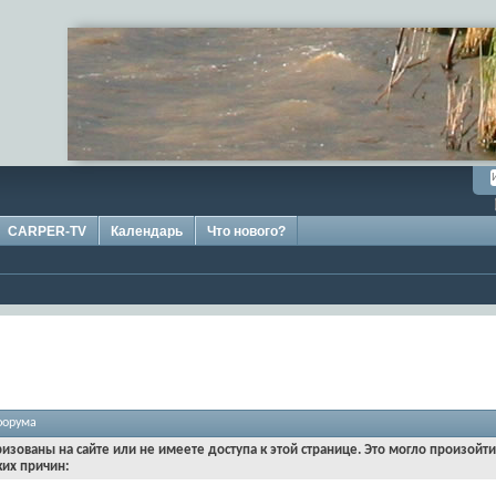
CARPER-TV
Календарь
Что нового?
форума
ризованы на сайте или не имеете доступа к этой странице. Это могло произойт
ких причин: