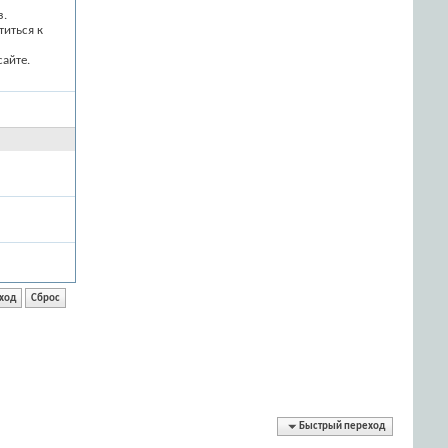
з.
титься к
айте.
Быстрый переход