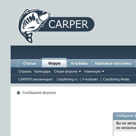
.
Статьи
Форум
Альбомы
Карповые магазины
Справка
Календарь
Опции форума
Навигация
CARPER рекомендует:
Carpfishing.ru
|
Freshbaits
|
Carpfishing Media
Сообщение форума
Сообщение 
Вы не авто
из несколь