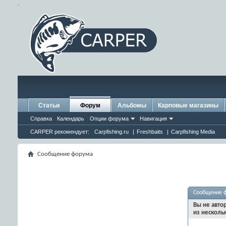
.
Статьи
Форум
Альбомы
Карповые магазины
Справка
Календарь
Опции форума
Навигация
CARPER рекомендует:
Carpfishing.ru
|
Freshbaits
|
Carpfishing Media
Сообщение форума
Сообщение 
Вы не авто
из несколь