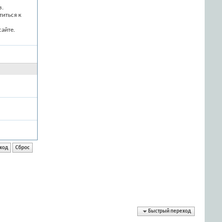
з.
титься к
айте.
Быстрый переход