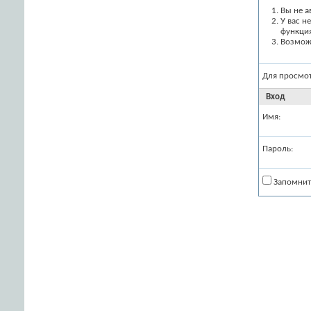
Вы не а
У вас н
функци
Возможн
Для просмо
Вход
Имя:
Пароль:
Запомнит