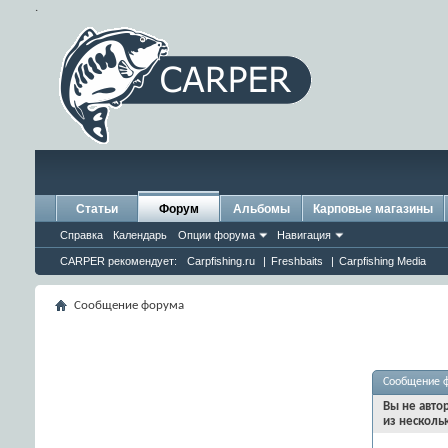
.
Статьи
Форум
Альбомы
Карповые магазины
Справка
Календарь
Опции форума
Навигация
CARPER рекомендует:
Carpfishing.ru
|
Freshbaits
|
Carpfishing Media
Сообщение форума
Сообщение 
Вы не авто
из несколь