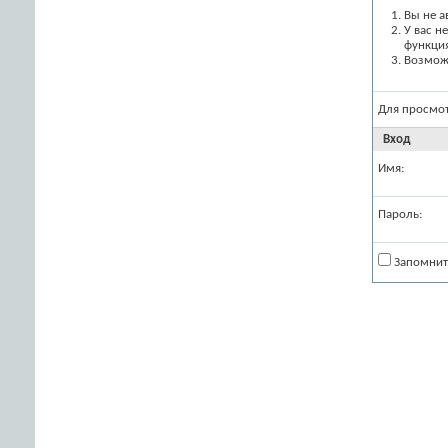
Вы не а
У вас н
функци
Возможн
Для просмо
Вход
Имя:
Пароль:
Запомнит