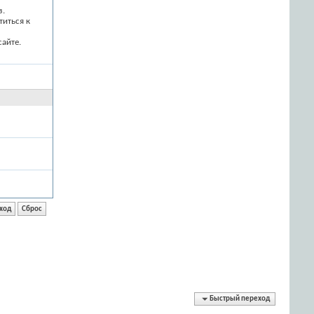
з.
титься к
айте.
Быстрый переход