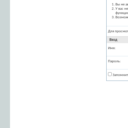
Вы не а
У вас н
функци
Возможн
Для просмо
Вход
Имя:
Пароль:
Запомнит