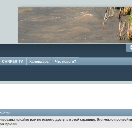
CARPER-TV
Календарь
Что нового?
форума
ризованы на сайте или не имеете доступа к этой странице. Это могло произойт
ких причин: