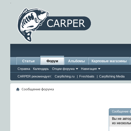
.
Статьи
Форум
Альбомы
Карповые магазины
Справка
Календарь
Опции форума
Навигация
CARPER рекомендует:
Carpfishing.ru
|
Freshbaits
|
Carpfishing Media
Сообщение форума
Сообщение 
Вы не авто
из несколь