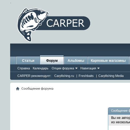
.
Статьи
Форум
Альбомы
Карповые магазины
Справка
Календарь
Опции форума
Навигация
CARPER рекомендует:
Carpfishing.ru
|
Freshbaits
|
Carpfishing Media
Сообщение форума
Сообщение 
Вы не авто
из несколь