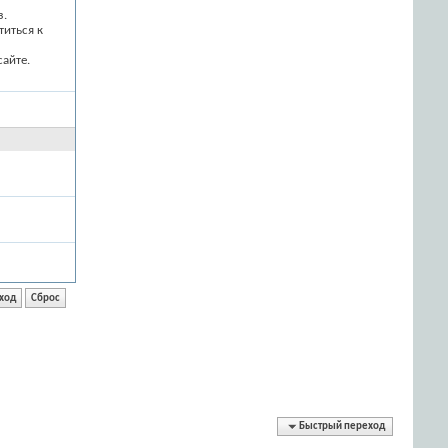
з.
титься к
айте.
Быстрый переход