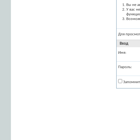
Вы не а
У вас н
функци
Возможн
Для просмо
Вход
Имя:
Пароль:
Запомнит