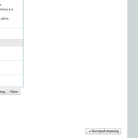
з.
титься к
айте.
Быстрый переход