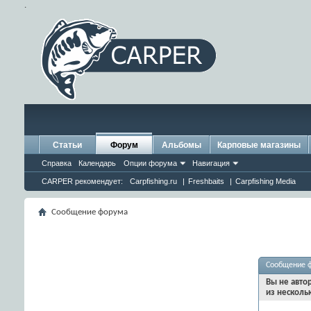
.
Статьи
Форум
Альбомы
Карповые магазины
Справка
Календарь
Опции форума
Навигация
CARPER рекомендует:
Carpfishing.ru
|
Freshbaits
|
Carpfishing Media
Сообщение форума
Сообщение 
Вы не авто
из несколь