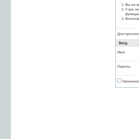
Вы не а
У вас н
функци
Возможн
Для просмо
Вход
Имя:
Пароль:
Запомнит