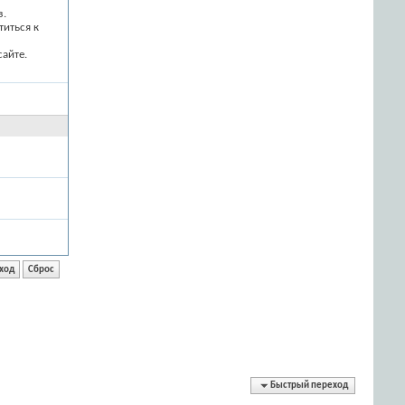
з.
титься к
айте.
Быстрый переход