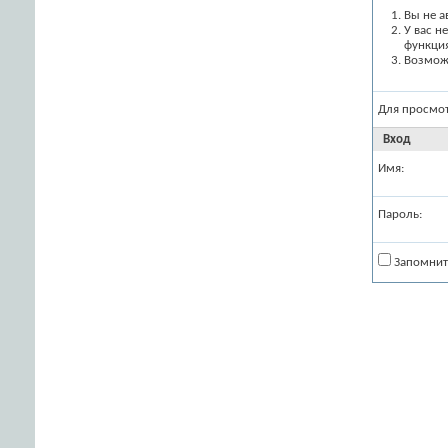
Вы не а
У вас н
функци
Возможн
Для просмо
Вход
Имя:
Пароль:
Запомнит