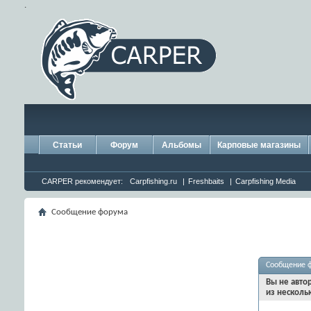
.
Статьи
Форум
Альбомы
Карповые магазины
CARPER рекомендует:
Carpfishing.ru
|
Freshbaits
|
Carpfishing Media
Сообщение форума
Сообщение 
Вы не авто
из несколь