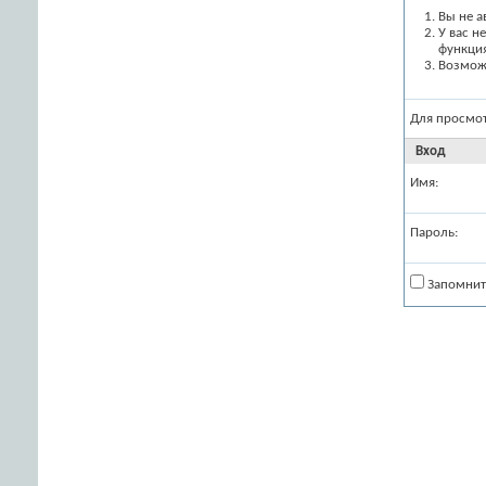
Вы не а
У вас н
функци
Возможн
Для просмо
Вход
Имя:
Пароль:
Запомнит