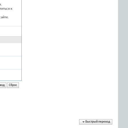
з.
титься к
айте.
Быстрый переход