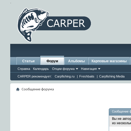
.
Статьи
Форум
Альбомы
Карповые магазины
Справка
Календарь
Опции форума
Навигация
CARPER рекомендует:
Carpfishing.ru
|
Freshbaits
|
Carpfishing Media
Сообщение форума
Сообщение 
Вы не авто
из несколь