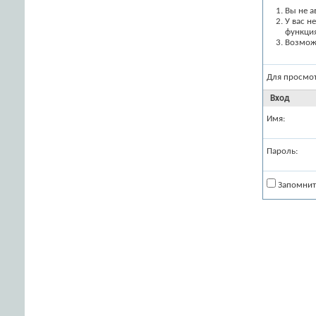
Вы не а
У вас н
функци
Возможн
Для просмо
Вход
Имя:
Пароль:
Запомнит