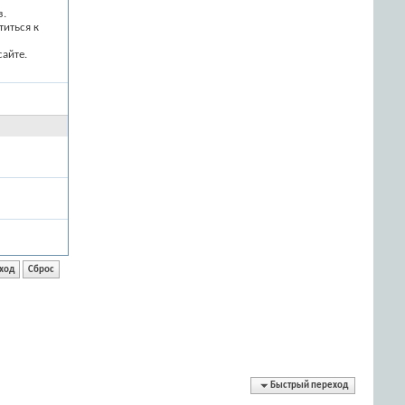
з.
титься к
айте.
Быстрый переход