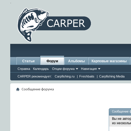
.
Статьи
Форум
Альбомы
Карповые магазины
Справка
Календарь
Опции форума
Навигация
CARPER рекомендует:
Carpfishing.ru
|
Freshbaits
|
Carpfishing Media
Сообщение форума
Сообщение 
Вы не авто
из несколь