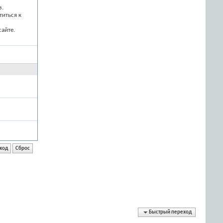
з.
титься к
айте.
Быстрый переход