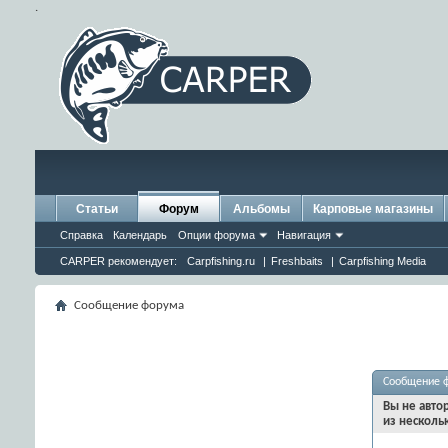
.
Статьи
Форум
Альбомы
Карповые магазины
Справка
Календарь
Опции форума
Навигация
CARPER рекомендует:
Carpfishing.ru
|
Freshbaits
|
Carpfishing Media
Сообщение форума
Сообщение 
Вы не авто
из несколь