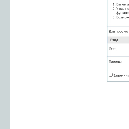
Вы не а
У вас н
функци
Возможн
Для просмо
Вход
Имя:
Пароль:
Запомнит