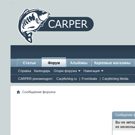
.
Статьи
Форум
Альбомы
Карповые магазины
Справка
Календарь
Опции форума
Навигация
CARPER рекомендует:
Carpfishing.ru
|
Freshbaits
|
Carpfishing Media
Сообщение форума
Сообщение 
Вы не авто
из несколь