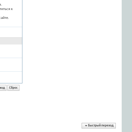
з.
титься к
айте.
Быстрый переход