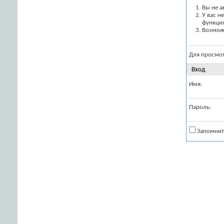
Вы не а
У вас н
функци
Возможн
Для просмо
Вход
Имя:
Пароль:
Запомнит