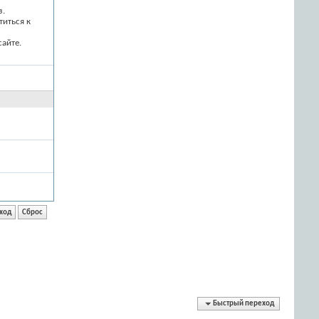
з.
титься к
айте.
Быстрый переход