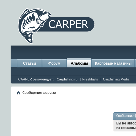
.
Статьи
Форум
Альбомы
Карповые магазины
CARPER рекомендует:
Carpfishing.ru
|
Freshbaits
|
Carpfishing Media
Сообщение форума
Сообщение 
Вы не авто
из несколь