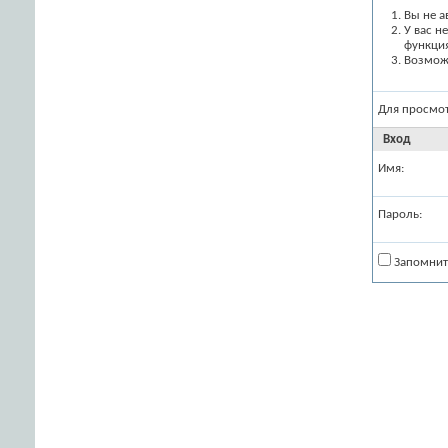
Вы не а
У вас н
функци
Возможн
Для просмо
Вход
Имя:
Пароль:
Запомнит