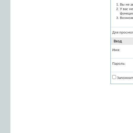
Вы не а
У вас н
функци
Возможн
Для просмо
Вход
Имя:
Пароль:
Запомнит