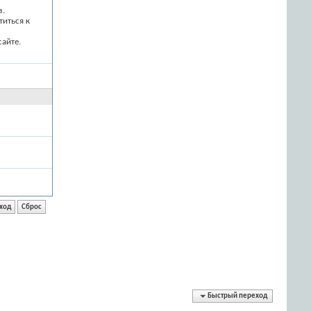
з.
титься к
айте.
Быстрый переход