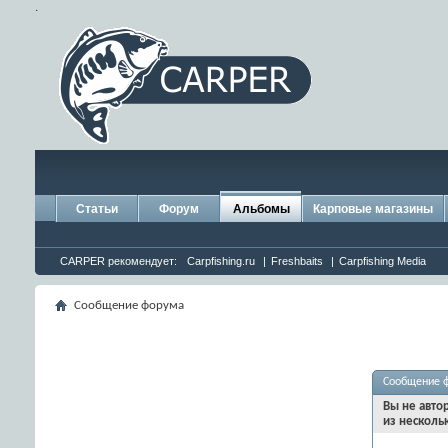
.
Статьи
Форум
Альбомы
Карповые магазины
CARPER рекомендует:
Carpfishing.ru
|
Freshbaits
|
Carpfishing Media
Сообщение форума
Сообщение 
Вы не авто
из несколь